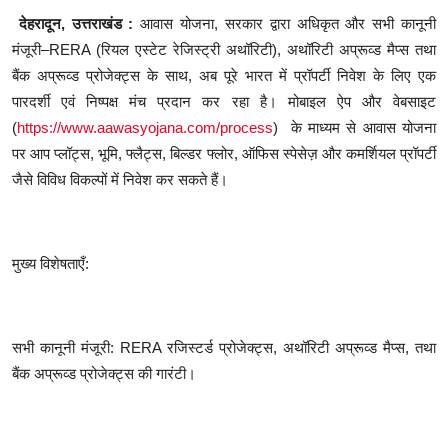
शिक्षा
देहरादून,
उत्तराखंड :
आवास योजना, सरकार द्वारा अधिकृत और सभी कानूनी
मंजूरी–RERA (रियल एस्टेट रेजिस्ट्री अथॉरिटी), अथॉरिटी अप्रूव्ड मैप्स तथा
लाइफस्टाइल
बैंक अप्रूव्ड प्रोजेक्ट्स के साथ, अब पूरे भारत में प्रॉपर्टी निवेश के लिए एक
पारदर्शी एवं निष्पक्ष मंच प्रदान कर रहा है। मोबाइल ऐप और वेबसाइट
टेक्नोलॉजी
(
https://www.aawasyojana.com/process
) के माध्यम से आवास योजना
पर आप प्लॉट्स, भूमि, फ्लैट्स, बिल्डर फ्लोर, ऑफिस स्पेसेज़ और कमर्शियल प्रॉपर्टी
देश
जैसे विविध विकल्पों में निवेश कर सकते हैं।
बिज़नेस
English
मुख्य विशेषताएँ:
सभी कानूनी मंजूरी: RERA रजिस्टर्ड प्रोजेक्ट्स, अथॉरिटी अप्रूव्ड मैप्स, तथा
बैंक अप्रूव्ड प्रोजेक्ट्स की गारंटी।