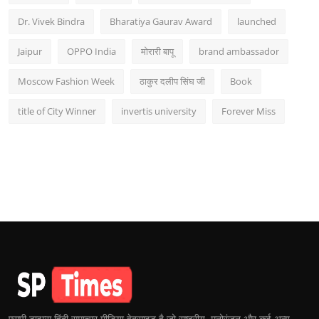
Dr. Vivek Bindra
Bharatiya Gaurav Award
launched
Jaipur
OPPO India
मोरारी बापू
brand ambassador
Moscow Fashion Week
ठाकुर दलीप सिंघ जी
Book
title of City Winner
invertis university
Forever Miss
एसपी टाइम्स हिंदी समाचार मीडिया वेबसाइट है जो राष्ट्रीय, मनोरंजन और कई अन्य