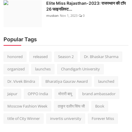
Elite Miss Rajasthan-2023: राजस्थान की टॉप
26 फाइनलिस्ट...
muskan
Nov 1, 2023
0
Popular Tags
honored
released
Season 2
Dr. Bhaskar Sharma
organized
launches
Chandigarh University
Dr. Vivek Bindra
Bharatiya Gaurav Award
launched
Jaipur
OPPO India
मोरारी बापू
brand ambassador
Moscow Fashion Week
ठाकुर दलीप सिंघ जी
Book
title of City Winner
invertis university
Forever Miss