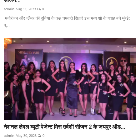
सीजन...
शिक्षा
admin
Aug 11, 2023
0
मनोरंजन और ग्लैमर की दुनिया के कई चमकते सितारे इस भव्य शो के गवाह बने मुंबई:
लाइफस्टाइल
ब्...
टेक्नोलॉजी
देश
बिज़नेस
English
नेशनल लेवल ब्यूटी पेजेन्ट मिस उर्वशी सीजन 2 के जयपुर ऑड...
admin
May 30, 2023
0