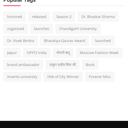
honored
released
Season 2
Dr. Bhaskar Sharma
organized
launches
Chandigarh University
Dr. Vivek Bindra
Bharatiya Gaurav Award
launched
Jaipur
OPPO India
मोरारी बापू
Moscow Fashion Week
brand ambassador
ठाकुर दलीप सिंघ जी
Book
invertis university
title of City Winner
Forever Miss