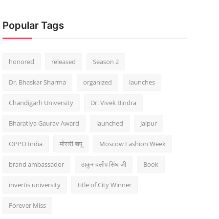
Popular Tags
honored
released
Season 2
Dr. Bhaskar Sharma
organized
launches
Chandigarh University
Dr. Vivek Bindra
Bharatiya Gaurav Award
launched
Jaipur
OPPO India
मोरारी बापू
Moscow Fashion Week
brand ambassador
ठाकुर दलीप सिंघ जी
Book
invertis university
title of City Winner
Forever Miss