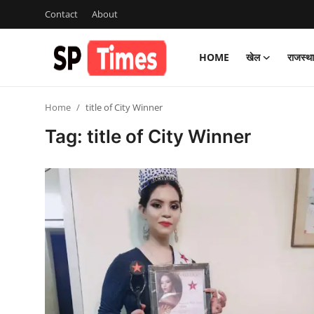
Contact
About
HOME
खेल
राजस्थ
Login
Register
Home
title of City Winner
Home
Tag: title of City Winner
Contact
About
खेल
राजस्थान
मनोरंजन