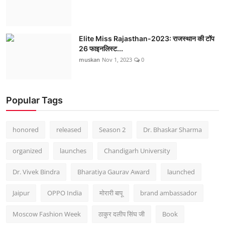
Elite Miss Rajasthan-2023: राजस्थान की टॉप
26 फाइनलिस्ट...
muskan
Nov 1, 2023
0
Popular Tags
honored
released
Season 2
Dr. Bhaskar Sharma
organized
launches
Chandigarh University
Dr. Vivek Bindra
Bharatiya Gaurav Award
launched
Jaipur
OPPO India
मोरारी बापू
brand ambassador
Moscow Fashion Week
ठाकुर दलीप सिंघ जी
Book