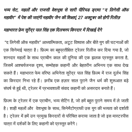
शिक्षा
भव्य
सेट
,
महलों
और
राजसी
वेशभूषा
से
सारी
पीरियड
ड्रामा
“
द
लिगेसी
ऑफ
महावीर
”
में
पेश
की
जाएंगी
महावीर
जैन
की
शिक्षाएं
, 27
अक्टूबर
को
होगी
रिलीज़
लाइफस्टाइल
महाभारत
फ़ेम
सुरेंद्र
पाल
सिंह
एक
दिलचस्प
किरदार
में
दिखाई
देंगे
टेक्नोलॉजी
“द लिगेसी ऑफ महावीर” आध्यात्मिकता, अटूट विश्वास और बीते युग की घटनाओं की
देश
एक सिनेमाई यात्रा है। फ़िल्म का बहुप्रतीक्षित ट्रेलर रिलीज कर दिया गया है, जो
शानदार महलों के साथ प्राचीन काल की दुनिया की एक झलक प्रस्तुत करता है,
बिज़नेस
जिसमें आश्चर्यजनक दृश्य, सम्मोहक कहानी और बेहतरीन अभिनय एक साथ देख
सकते हैं। महाभारत फेम वरिष्ठ अभिनेता सुरेंद्र पाल सिंह फ़िल्म में राज दुर्लभ सिंह
English
का किरदार निभा रहे हैं। क़रीब एक हज़ार साल पुराने जैन धर्म की शुरूआत बड़े
संघर्ष से हुई थी, ट्रेलर में प्रभावशाली संवाद कहानी को असरदार बनाते हैं।
फ़िल्म के ट्रेलर में एक प्राचीन, भव्य सेटिंग है, जो हमें बहुत पुराने समय में ले जाती
है। शाही महलों और वेशभूषा के साथ, सिनेमैटोग्राफी उस युग की भव्यता को दर्शाती
है। ट्रेलर में हमें उन प्रमुख किरदारों से परिचित कराया जाता है जो इस मास्टरपीस
यात्रा में दर्शकों के लिए कहानी को प्रस्तुत करेंगे।