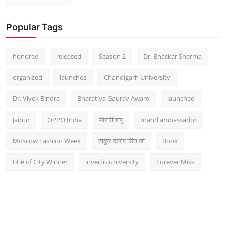
Popular Tags
honored
released
Season 2
Dr. Bhaskar Sharma
organized
launches
Chandigarh University
Dr. Vivek Bindra
Bharatiya Gaurav Award
launched
Jaipur
OPPO India
मोरारी बापू
brand ambassador
Moscow Fashion Week
ठाकुर दलीप सिंघ जी
Book
title of City Winner
invertis university
Forever Miss