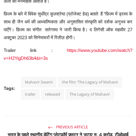
अली की मनमोहक आवाज़ें हैं।
फ़िल्म के बारे में विवेक सुधींद्र कुलश्रेष्ठ (प्रोजेक्ट हेड) बताते हैं “फ़िल्म में ड्रामा के
साथ ही जैन धर्म की आध्यात्मिकता और अनुशासित संस्कृति को दर्शक अनुभव कर
पाएँगे। फ़िल्म का संगीत सारेगामा ने जारी किया है। द लिगेसी ऑफ महावीर 27
अक्टूबर 2023 को सिनेमाघरों में रिलीज़ होगी।
Trailer link :
https://www.youtube.com/watch?
v=H2YigDh63b4&t=3s
Mahavir Swami
the film 'The Legacy of Mahavir
Tags:
trailer
released
The Legacy of Mahavir
PREVIOUS ARTICLE
भारत के पहले स्थानीय डेटिंग प्लेटफ़ॉर्म फ़्लटर ने जुटाए रु. 4 करोड़, टीओआई