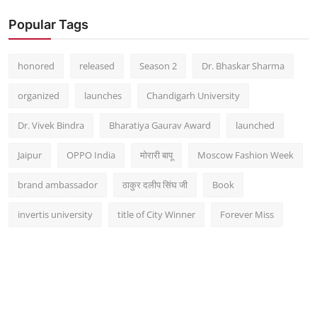
Popular Tags
honored
released
Season 2
Dr. Bhaskar Sharma
organized
launches
Chandigarh University
Dr. Vivek Bindra
Bharatiya Gaurav Award
launched
Jaipur
OPPO India
मोरारी बापू
Moscow Fashion Week
brand ambassador
ठाकुर दलीप सिंघ जी
Book
invertis university
title of City Winner
Forever Miss