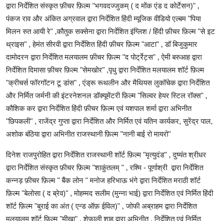
द्वारा निर्देशित संस्कृत फ़ीचर फ़िल्म "भगवदज्जुकम् ( द मोंक एंड द कोर्टेसन)" ,
पंकज राव और अंकित अग्रवाल द्वारा निर्देशित हिंदी म्यूजिक वीडियो एल्बम "पिया
मिलन रुत आयी रे" ,कौतुक सक्सेना द्वारा निर्देशित इंग्लिश / हिंदी फ़ीचर फ़िल्म "से इट
थ्राइस" , हेमंत सीरवी द्वारा निर्देशित हिंदी फ़ीचर फ़िल्म "आटा" , डॉ बिजुकुमार
दामोदरन द्वारा निर्देशित मलयालम फ़ीचर फ़िल्म "द पोर्ट्रेट्स" , ऐमी बरुआह द्वारा
निर्देशित दिमासा फ़ीचर फ़िल्म "सेमखोर" ,पृधु द्वारा निर्देशित मलयालम शॉर्ट फ़िल्म
"क्रीचर्स फॉरगॉटन टू डांस" , एंड्रू रूथलीन और मैथियस लुकॉचेक द्वारा निर्देशित
और निर्मित जर्मनी की इंटरनेशनल डॉक्यूमेंटरी फ़िल्म "सिल्वर हेयर स्टिल रॉक्स" ,
कौशिक कर द्वारा निर्देशित हिंदी फ़ीचर फ़िल्म एवं यशपाल शर्मा द्वारा अभिनीत
"छिपकली" , राजेंद्र गुप्ता द्वारा निर्देशित और निर्मित एवं यतिन कार्यकर, सुरेंद्र पाल,
अशोक बंठिया द्वारा अभिनीत राजस्थानी फ़िल्म "नानी बाई रो मायरो"
दिनेश राजपुरोहित द्वारा निर्देशित राजस्थानी शॉर्ट फ़िल्म "मृत्युदंड" , दुष्यंत श्रीधर
द्वारा निर्देशित संस्कृत फ़ीचर फ़िल्म "शाकुंतलम् " , रश्मि - पूर्णाश्री द्वारा निर्देशित
कन्नड़ फ़ीचर फ़िल्म " बैंक लोन " मनोज हरिभाऊ भंगे द्वारा निर्देशित मराठी शॉर्ट
फ़िल्म "बेलोसा ( द ब्रेव)" , मोहम्मद सलीम (मुन्ना भाई) द्वारा निर्देशित एवं निर्मित हिंदी
शॉर्ट फ़िल्म "बुराई का अंत ( एन्ड ऑफ़ ईविल)" , जोफी अब्राहम द्वारा निर्देशित
मलयालम शॉर्ट फ़िल्म "मीख़ा" , शेफाली शाह द्वारा अभिनीत , निर्देशित एवं निर्मित