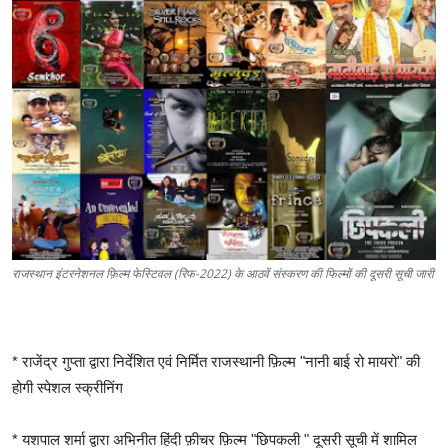
शिक्षा
लाइफस्टाइल
टेक्नोलॉजी
देश
बिज़नेस
English
राजस्थान इंटरनेशनल फ़िल्म फेस्टिवल (रिफ-2022) के आठवें संस्करण की फिल्मों की दूसरी सूची जारी
* राजेंद्र गुप्ता द्वारा निर्देशित एवं निर्मित राजस्थानी फ़िल्म "नानी बाई रो मायरो" की
होगी स्पेशल स्क्रीनिंग
* यशपाल शर्मा द्वारा अभिनीत हिंदी फ़ीचर फ़िल्म "छिपकली " दूसरी सूची में शामिल