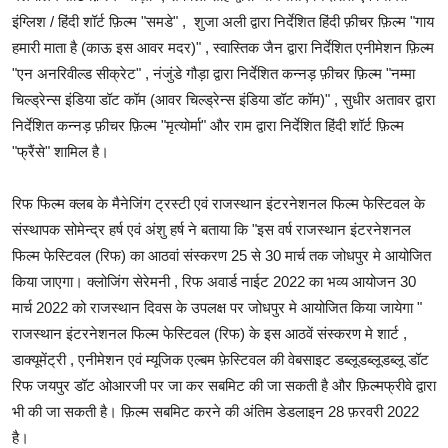
इंग्लिश / हिंदी शॉर्ट फ़िल्म "समडे" , शुजा अली द्वारा निर्देशित हिंदी फ़ीचर फ़िल्म "गाय
हमारी माता है (काऊ इस आवर मदर)" , स्वास्तिक जैन द्वारा निर्देशित एनीमेशन फ़िल्म
"एन अनरिवील्ड सीक्रेट" , नंजुंडे गौड़ा द्वारा निर्देशित कन्नड़ फ़ीचर फ़िल्म "नम्मा
चिल्ड्रेन्स इंडिया डॉट कॉम (आवर चिल्ड्रेन्स इंडिया डॉट कॉम)" , सुधीर अतावर द्वारा
निर्देशित कन्नड़ फ़ीचर फ़िल्म "मृत्योर्मा" और राम द्वारा निर्देशित हिंदी शॉर्ट फ़िल्म
"फ्रैंसे" शामिल है।
रिफ फिल्म क्लब के मैनेजिंग ट्रस्टी एवं राजस्थान इंटरनेशनल फिल्म फेस्टिवल के
संस्थापक सोमेन्द्र हर्ष एवं अंशु हर्ष ने बताया कि "इस वर्ष राजस्थान इंटरनेशनल
फिल्म फेस्टिवल (रिफ) का आठवां संस्करण 25 से 30 मार्च तक जोधपुर मे आयोजित
किया जाएगा। क्लोजिंग सेरेमनी , रिफ अवार्ड नाईट 2022 का भव्य आयोजन 30
मार्च 2022 को राजस्थान दिवस के उपलक्ष पर जोधपुर मे आयोजित किया जायेगा "
राजस्थान इंटरनेशनल फिल्म फेस्टिवल (रिफ) के इस आठवें संस्करण मे शार्ट ,
डाक्यूमेंट्री , एनीमेशन एवं म्यूजिक एल्बम फ़ेस्टिवल की वेबसाइट डब्लूडब्लूडब्लू डॉट
रिफ जयपुर डॉट ओआरजी पर जा कर सबमिट की जा सकती है और फ़िल्मफ्रीवे द्वारा
भी की जा सकती है। फ़िल्म सबमिट करने की अंतिम डेडलाइन 28 फ़रवरी 2022
है।