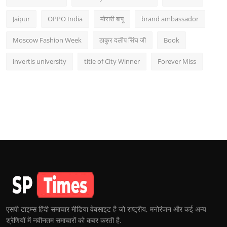
Jaipur
OPPO India
मोरारी बापू
brand ambassador
Moscow Fashion Week
ठाकुर दलीप सिंघ जी
Book
invertis university
title of City Winner
Forever Miss
एसपी टाइम्स हिंदी समाचार मीडिया वेबसाइट है जो राष्ट्रीय, मनोरंजन और कई अन्य
श्रेणियों में नवीनतम समाचारों को कवर करती है.