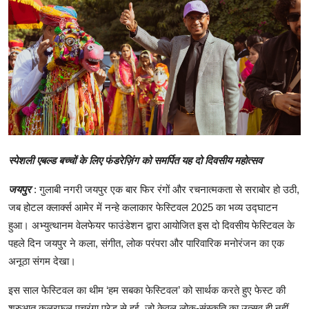
शिक्षा
लाइफस्टाइल
टेक्नोलॉजी
देश
बिज़नेस
स्पेशली एबल्ड बच्चों के लिए फंडरेज़िंग को समर्पित यह दो दिवसीय महोत्सव
English
जयपुर
: गुलाबी नगरी जयपुर एक बार फिर रंगों और रचनात्मकता से सराबोर हो उठी,
जब होटल क्लार्क्स आमेर में नन्हे कलाकार फेस्टिवल 2025 का भव्य उद्घाटन
हुआ। अभ्युत्थानम वेलफेयर फाउंडेशन द्वारा आयोजित इस दो दिवसीय फेस्टिवल के
पहले दिन जयपुर ने कला, संगीत, लोक परंपरा और पारिवारिक मनोरंजन का एक
अनूठा संगम देखा।
इस साल फेस्टिवल का थीम ‘हम सबका फेस्टिवल’ को सार्थक करते हुए फेस्ट की
शुरुआत कलरफुल पचरंगा परेड से हुई, जो केवल लोक-संस्कृति का उत्सव ही नहीं,