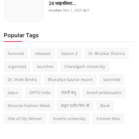
26 फाइनलिस्ट...
muskan
Nov 1, 2023
0
Popular Tags
honored
released
Season 2
Dr. Bhaskar Sharma
organized
launches
Chandigarh University
Dr. Vivek Bindra
Bharatiya Gaurav Award
launched
Jaipur
OPPO India
मोरारी बापू
brand ambassador
Moscow Fashion Week
ठाकुर दलीप सिंघ जी
Book
title of City Winner
invertis university
Forever Miss