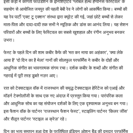
इसी कड़ी में काेगता फाउंडेशन के इनिशिएटिव ‘ग्लोबल हेल्थ हैप्पीनेस फेस्टिवल’ के
सहयोग से आयोजित जयपुर की पहली बेबी रेव ने लोगों को आकर्षित किया। बच्चों की
यह रेव पार्टी ‘एक्ट टू एक्शन’ संस्था द्वारा क्यूरेट की गई, जहां छोटे बच्चों से लेकर
माता-पिता और दादा-दादी तक सभी ने म्यूज़िक और डांस का आनंद लिया। यह सेशन
परिवारों और बच्चों के लिए फेस्टिवल का सबसे खुशहाल और रंगीन अनुभव बनकर
उभरा।
फेस्ट के पहले दिन की शाम कबीर कैफे की ‘मत कर माया का अहंकार’, ‘क्या लेके
आया है’ ‘दो दिन का है मेला’ गानों की सोलफुल परफॉर्मेंस ने कबीर के दोहों और
आधुनिक संगीत का भावनात्मक संगम रचा। दर्शक कबीर के शब्दों और संगीत की
गहराई में पूरी तरह डूबते नज़र आए।
रात को टेक्सटाइल वॉक में राजस्थान की समृद्ध टेक्सटाइल हेरिटेज को एआई और
मॉडर्न टेक्नोलॉजी के साथ एक नए अंदाज़ में प्रस्तुत किया गया। पारंपरिक कला
और आधुनिक सोच का यह संयोजन दर्शकों के लिए एक दृश्यात्मक अनुभव बन गया।
इस फैशन वॉक के पार्टनर ‘राजस्थान फैशन फेस्ट’, स्टाइलिंग पार्टनर ‘किलर जींस’
और सैलून पार्टनर ‘स्टाइल अ क्रेज़’ रहे।
दिन का भव्य समापन हुआ देश के प्रतिष्ठित इंडियन ओशन बैंड की दमदार परफॉर्मेंस