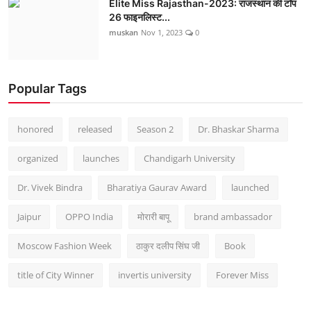
Elite Miss Rajasthan-2023: राजस्थान की टॉप
26 फाइनलिस्ट...
muskan
Nov 1, 2023
0
Popular Tags
honored
released
Season 2
Dr. Bhaskar Sharma
organized
launches
Chandigarh University
Dr. Vivek Bindra
Bharatiya Gaurav Award
launched
Jaipur
OPPO India
मोरारी बापू
brand ambassador
Moscow Fashion Week
ठाकुर दलीप सिंघ जी
Book
title of City Winner
invertis university
Forever Miss