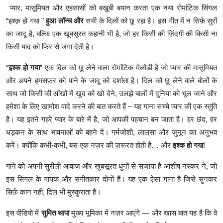
शिक्षा
प्यार, मासूमियत और एहसासों को बख़ूबी बयान करता एक नया रोमांटिक सिंगल
“इश्क़ हो गया ”
हुआ लॉन्च और
सभी के दिलों को छू रहा है। इस गीत में न सिर्फ़ सुरों
लाइफस्टाइल
का जादू है, बल्कि एक खूबसूरत कहानी भी है, जो हर किसी की ज़िंदगी की किसी ना
किसी याद को फिर से जगा देती है।
टेक्नोलॉजी
“
इश्क हो गया
” एक दिल को छू लेने वाला रोमांटिक मेलोडी है जो प्यार की मासूमियत
देश
और अपने हमसफ़र को पाने के जादू को दर्शाता है। दिल को छू लेने वाले बोलों के
साथ जो किसी की आँखों में खुद को खो देने, उलझे बालों में दुनिया को भूल जाने और
बिज़नेस
हमेशा के लिए खामोश वादे करने की बात करते हैं – यह गाना सच्चे प्यार की एक स्तुति
है। यह इतने गहरे प्यार के बारे में है, जो आपकी पहचान बन जाता है। हर छंद, हर
English
धड़कन के साथ भावनाओं को बहने दें। गर्मजोशी, लालसा और जुनून का अनुभव
करें। क्योंकि कभी-कभी, बस एक नज़र की ज़रूरत होती है… और
इश्क हो गया
!
गाने को अपनी सुरीली आवाज़ और खूबसूरत धुनों से सजाया है आशीष नस्कर ने, जो
इस सिंगल के गायक और संगीतकार दोनों हैं। यह एक ऐसा गाना है जिसे सुनकर
सिर्फ़ कान नहीं, दिल भी मुस्कुराता है।
इस वीडियो में
सुमित थापा
मुख्य भूमिका में नज़र आएंगे — और खास बात यह है कि वे