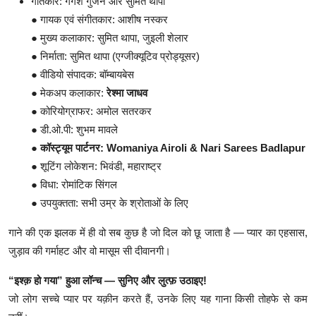
गीतकार: गंगेश गुंजन और सुमित थापा
● गायक एवं संगीतकार: आशीष नस्कर
● मुख्य कलाकार: सुमित थापा, जुइली शेलार
● निर्माता: सुमित थापा (एग्जीक्यूटिव प्रोड्यूसर)
● वीडियो संपादक: बॉम्बायबेस
● मेकअप कलाकार:
रेश्मा जाधव
● कोरियोग्राफर: अमोल सतरकर
● डी.ओ.पी: शुभम मावले
●
कॉस्ट्यूम पार्टनर: Womaniya Airoli & Nari Sarees Badlapur
● शूटिंग लोकेशन: भिवंडी, महाराष्ट्र
● विधा: रोमांटिक सिंगल
● उपयुक्तता: सभी उम्र के श्रोताओं के लिए
गाने की एक झलक में ही वो सब कुछ है जो दिल को छू जाता है — प्यार का एहसास,
जुड़ाव की गर्माहट और वो मासूम सी दीवानगी।
“इश्क़ हो गया” हुआ लॉन्च — सुनिए और लुत्फ़ उठाइए!
जो लोग सच्चे प्यार पर यक़ीन करते हैं, उनके लिए यह गाना किसी तोहफे से कम