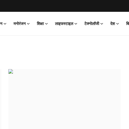
ान
मनोरंजन
शिक्षा
लाइफस्टाइल
टेक्नोलॉजी
देश
ब