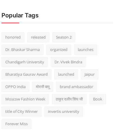
Popular Tags
honored
released
Season 2
Dr. Bhaskar Sharma
organized
launches
Chandigarh University
Dr. Vivek Bindra
Bharatiya Gaurav Award
launched
Jaipur
OPPO India
मोरारी बापू
brand ambassador
Moscow Fashion Week
ठाकुर दलीप सिंघ जी
Book
title of City Winner
invertis university
Forever Miss