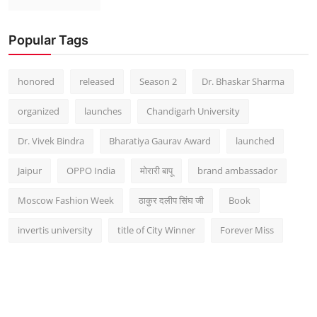
Popular Tags
honored
released
Season 2
Dr. Bhaskar Sharma
organized
launches
Chandigarh University
Dr. Vivek Bindra
Bharatiya Gaurav Award
launched
Jaipur
OPPO India
मोरारी बापू
brand ambassador
Moscow Fashion Week
ठाकुर दलीप सिंघ जी
Book
invertis university
title of City Winner
Forever Miss