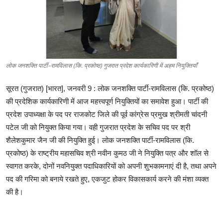
शिक्षा
लाइफस्टाइल
टेक्नोलॉजी
लोक जनशक्ति पार्टी–रामविलास (कि. प्रकोष्ठ) गुजरात प्रदेश कार्यकारिणी में अहम नियुक्तियाँ
देश
सूरत
(
गुजरात
) [
भारत
],
जनवरी
9 :
लोक
जनशक्ति
पार्टी
-
रामविलास
(
कि
.
प्रकोष्ठ
)
की
प्रदेशिक
कार्यकारिणी
में
आज
महत्त्वपूर्ण
नियुक्तियों
का
समावेश
हुआ।
पार्टी
की
बिज़नेस
प्रदेश
उपाध्यक्षा
के
पद
पर
राजकोट
जिले
की
पूर्व
कांग्रेस
प्रमुख
श्रीमती
चांदनी
पटेल
जी
को
नियुक्त
किया
गया।
वही
गुजरात
प्रदेश
के
सचिव
पद
पर
श्री
English
शैलेशकुमार
जैन
जी
की
नियुक्ति
हुई।
लोक
जनशक्ति
पार्टी
-
रामविलास
(
कि
.
प्रकोष्ठ
)
के
राष्ट्रीय
महासचिव
श्री
नवीन
कुमठ
जी
ने
नियुक्ति
पत्र
और
शॉल
से
स्वागत
करके
,
दोनों
नवनियुक्त
पदाधिकारियों
को
अपनी
शुभकामनाएं
दी
है
,
तथा
अपने
पद
की
गरिमा
को
बनाये
रखते
हुए
,
एकजुट
होकर
विकासकार्य
करने
की
मंशा
व्यक्त
की
है।