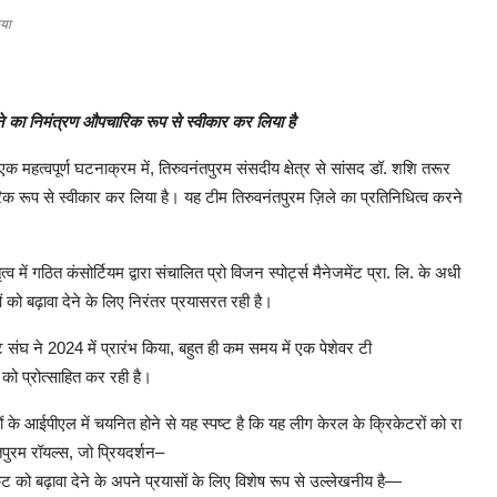
िया
े
का
निमंत्रण
औपचारिक
रूप
से
स्वीकार
कर
लिया
है
एक
महत्वपूर्ण
घटनाक्रम
में
,
तिरुवनंतपुरम
संसदीय
क्षेत्र
से
सांसद
डॉ
.
शशि
तरूर
िक
रूप
से
स्वीकार
कर
लिया
है।
यह
टीम
तिरुवनंतपुरम
ज़िले
का
प्रतिनिधित्व
करने
ृत्व
में
गठित
कंसोर्टियम
द्वारा
संचालित
प्रो
विजन
स्पोर्ट्स
मैनेजमेंट
प्रा
.
लि
.
के
अधी
ं
को
बढ़ावा
देने
के
लिए
निरंतर
प्रयासरत
रही
है।
ट
संघ
ने
2024
में
प्रारंभ
किया
,
बहुत
ही
कम
समय
में
एक
पेशेवर
टी
को
प्रोत्साहित
कर
रही
है।
ं
के
आईपीएल
में
चयनित
होने
से
यह
स्पष्ट
है
कि
यह
लीग
केरल
के
क्रिकेटरों
को
रा
तपुरम
रॉयल्स
,
जो
प्रियदर्शन
–
ेट
को
बढ़ावा
देने
के
अपने
प्रयासों
के
लिए
विशेष
रूप
से
उल्लेखनीय
है
—