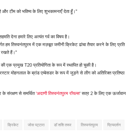
ै
और
टीम
को
भविष्य
के
लिए
शुभकामनाएँ
देता
हूँ।
”
सहमति
देना
हमारे
लिए
अत्यंत
गर्व
का
विषय
है।
्गत
हम
तिरुवनंतपुरम
में
एक
मज़बूत
जमीनी
क्रिकेट
ढांचा
तैयार
करने
के
लिए
प्रति
रखते
हैं।
”
की
एक
प्रमुख
T20
प्रतियोगिता
के
रूप
में
स्थापित
हो
चुकी
है।
रस्टार
मोहनलाल
के
ब्रांड
एम्बेसडर
के
रूप
में
जुड़ने
से
लीग
को
अतिरिक्त
प्रतिष्ठा
र
के
संरक्षण
से
समर्थित
‘
अदाणी
तिरुवनंतपुरम
रॉयल्स
‘
सत्र
2
के
लिए
एक
ऊर्जावान
क्रिकेट
जोस पट्टारा
डॉ शशि तरूर
तिरुवनंतपुरम
प्रियदर्शन