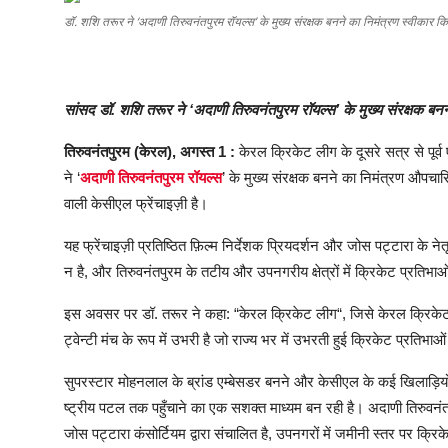
शिक्षा
डॉ. शशि तरूर ने ‘अदाणी तिरुवनंतपुरम रॉयल्स’ के मुख्य संरक्षक बनने का निमंत्रण स्वीकार क
लाइफस्टाइल
सांसद
डॉ
.
शशि
तरूर
ने
‘
अदाणी
तिरुवनंतपुरम
रॉयल्स
’
के
मुख्य
संरक्षक
बनन
टेक्नोलॉजी
तिरुवनंतपुरम
(
केरल
),
अगस्त
1 :
केरल
क्रिकेट
लीग
के
दूसरे
सत्र
से
पूर्व
देश
ने
‘
अदाणी
तिरुवनंतपुरम
रॉयल्स
’
के
मुख्य
संरक्षक
बनने
का
निमंत्रण
औपचार
वाली
केसीएल
फ्रेंचाइज़ी
है।
बिज़नेस
यह
फ्रेंचाइज़ी
प्रतिष्ठित
फ़िल्म
निर्देशक
प्रियदर्शन
और
जोस
पट्टारा
के
नेत
English
न
है
,
और
तिरुवनंतपुरम
के
तटीय
और
उपनगरीय
क्षेत्रों
में
क्रिकेट
प्रतिभाओ
इस
अवसर
पर
डॉ
.
तरूर
ने
कहा
: “
केरल
क्रिकेट
लीग
“,
जिसे
केरल
क्रिके
ट्वेन्टी
मंच
के
रूप
में
उभरी
है
जो
राज्य
भर
में
उभरती
हुई
क्रिकेट
प्रतिभाओं
सुपरस्टार
मोहनलाल
के
ब्रांड
एम्बेसडर
बनने
और
केसीएल
के
कई
खिलाड़ियो
ष्ट्रीय
पटल
तक
पहुँचाने
का
एक
सशक्त
माध्यम
बन
रही
है।
अदाणी
तिरुवनं
जोस
पट्टारा
कंसोर्टियम
द्वारा
संचालित
है
,
उपनगरों
में
जमीनी
स्तर
पर
क्रिक