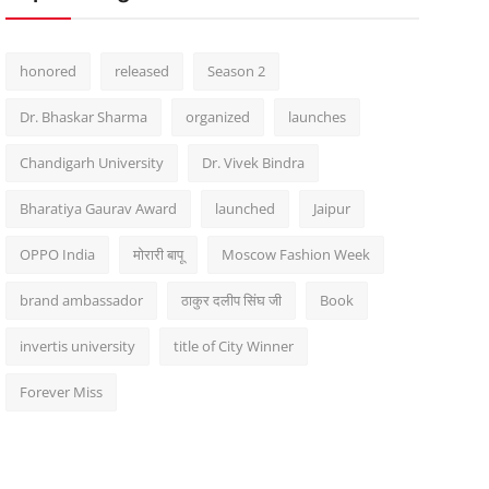
honored
released
Season 2
Dr. Bhaskar Sharma
organized
launches
Chandigarh University
Dr. Vivek Bindra
Bharatiya Gaurav Award
launched
Jaipur
OPPO India
मोरारी बापू
Moscow Fashion Week
brand ambassador
ठाकुर दलीप सिंघ जी
Book
invertis university
title of City Winner
Forever Miss