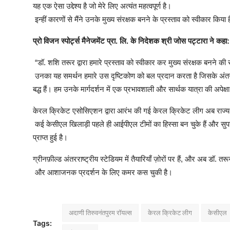
यह
एक
ऐसा
उद्देश्य
है
जो
मेरे
लिए
अत्यंत
महत्वपूर्ण
है।
इन्हीं
कारणों
से
मैंने
उनके
मुख्य
संरक्षक
बनने
के
प्रस्ताव
को
स्वीकार
किया
ह
प्रो
विजन
स्पोर्ट्स
मैनेजमेंट
प्रा
.
लि
.
के
निदेशक
श्री
जोस
पट्टारा
ने
कहा
:
“
डॉ
.
शशि
तरूर
द्वारा
हमारे
प्रस्ताव
को
स्वीकार
कर
मुख्य
संरक्षक
बनने
की
उनका
यह
समर्थन
हमारे
उस
दृष्टिकोण
को
बल
प्रदान
करता
है
जिसके
अंतर
बद्ध
हैं।
हम
उनके
मार्गदर्शन
में
एक
प्रभावशाली
और
सार्थक
यात्रा
की
अपेक्षा
केरल
क्रिकेट
एसोसिएशन
द्वारा
आरंभ
की
गई
केरल
क्रिकेट
लीग
अब
राज्य
कई
केसीएल
खिलाड़ी
पहले
ही
आईपीएल
टीमों
का
हिस्सा
बन
चुके
हैं
और
सुप
प्राप्त
हुई
है।
ग्रीनफ़ील्ड
अंतरराष्ट्रीय
स्टेडियम
में
तैयारियाँ
ज़ोरों
पर
हैं
,
और
अब
डॉ
.
तरू
और
आशाजनक
प्रदर्शन
के
लिए
कमर
कस
चुकी
है।
अदाणी तिरुवनंतपुरम रॉयल्स
केरल क्रिकेट लीग
केसीएल
Tags: