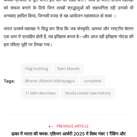
को
सफल
बनाने
के
लिये
जिन
लाखों
श्रद्धालुओं
की
सहभागिता
रही
उनको
भी
धन्यवाद
ज्ञापित
किया
,
जिनकी
वजह
से
यह
आयोजन
महासफल
हो
सका
।
भारत
उत्कर्ष
महायज्ञ
ने
सिद्ध
कर
दिया
कि
जब
संस्कृति
,
आस्था
और
राष्ट्रीय
चेतना
एक
धारा
में
प्रवाहित
होती
हैं
,
तब
इतिहास
बनता
है
—
और
आज
वही
इतिहास
नोएडा
की
इस
पवित्र
भूमि
पर
लिखा
गया।
Flag hoisting
Ram Mandir
Bharat Utkarsh Mahayagya
complete
Tags:
11 lakh devotees
Noida create new history
PREVIOUS ARTICLE
ढाका में भारत की चमक: एशियन आर्चरी 2025 में विश्व नंबर 1 रैंकिंग और