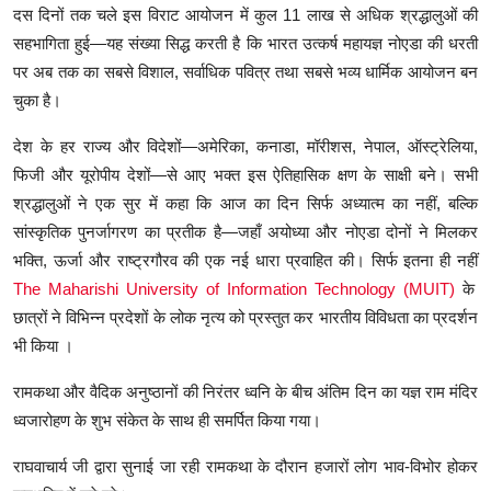
दस
दिनों
तक
चले
इस
विराट
आयोजन
में
कुल
11
लाख
से
अधिक
श्रद्धालुओं
की
सहभागिता
हुई
—
यह
संख्या
सिद्ध
करती
है
कि
भारत
उत्कर्ष
महायज्ञ
नोएडा
की
धरती
पर
अब
तक
का
सबसे
विशाल
,
सर्वाधिक
पवित्र
तथा
सबसे
भव्य
धार्मिक
आयोजन
बन
चुका
है।
देश
के
हर
राज्य
और
विदेशों
—
अमेरिका
,
कनाडा
,
मॉरीशस
,
नेपाल
,
ऑस्ट्रेलिया
,
फिजी
और
यूरोपीय
देशों
—
से
आए
भक्त
इस
ऐतिहासिक
क्षण
के
साक्षी
बने।
सभी
श्रद्धालुओं
ने
एक
सुर
में
कहा
कि
आज
का
दिन
सिर्फ
अध्यात्म
का
नहीं
,
बल्कि
सांस्कृतिक
पुनर्जागरण
का
प्रतीक
है
—
जहाँ
अयोध्या
और
नोएडा
दोनों
ने
मिलकर
भक्ति
,
ऊर्जा
और
राष्ट्रगौरव
की
एक
नई
धारा
प्रवाहित
की।
सिर्फ
इतना
ही
नहीं
The Maharishi University of Information Technology (MUIT)
के
छात्रों
ने
विभिन्न
प्रदेशों
के
लोक
नृत्य
को
प्रस्तुत
कर
भारतीय
विविधता
का
प्रदर्शन
भी
किया
।
रामकथा
और
वैदिक
अनुष्ठानों
की
निरंतर
ध्वनि
के
बीच
अंतिम
दिन
का
यज्ञ
राम
मंदिर
ध्वजारोहण
के
शुभ
संकेत
के
साथ
ही
समर्पित
किया
गया।
राघवाचार्य
जी
द्वारा
सुनाई
जा
रही
रामकथा
के
दौरान
हजारों
लोग
भाव
-
विभोर
होकर