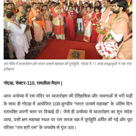
शिक्षा
लाइफस्टाइल
टेक्नोलॉजी
देश
राम मंदिर में ध्वजारोहण और भारत उत्कर्ष महायज्ञ की पूर्णाहुति, नोएडा में 11 लाख श्रद्धालुओं ने रचा नया
बिज़नेस
इतिहास
English
नोएडा
,
सेक्टर
-110,
रामलीला
मैदान
|
आज
अयोध्या
में
राम
मंदिर
पर
ध्वजारोहण
की
ऐतिहासिक
और
भावनाओं
से
भरी
घड़ी
के
साथ
ही
नोएडा
में
आयोजित
108-
कुण्डीय
“
भारत
उत्कर्ष
महायज्ञ
”
के
अंतिम
दिन
रामभक्ति
अपनी
चरम
पर
दिखाई
दी।
जैसे
ही
अयोध्या
से
ध्वजारोहण
का
शुभ
संदेश
आया
,
उसी
क्षण
महायज्ञ
स्थल
पर
राम
तारक
यज्ञ
में
पूर्णाहुति
अर्पित
की
गई
और
पूरा
परिसर
“
जय
श्री
राम
”
के
जयघोष
से
गूंज
उठा।