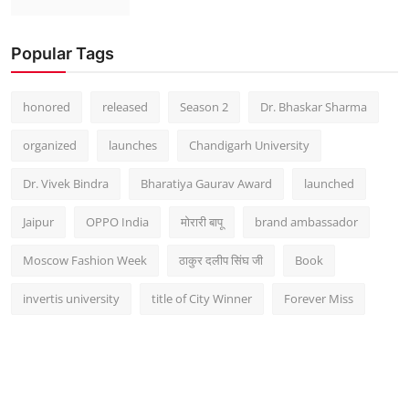
Popular Tags
honored
released
Season 2
Dr. Bhaskar Sharma
organized
launches
Chandigarh University
Dr. Vivek Bindra
Bharatiya Gaurav Award
launched
Jaipur
OPPO India
मोरारी बापू
brand ambassador
Moscow Fashion Week
ठाकुर दलीप सिंघ जी
Book
invertis university
title of City Winner
Forever Miss