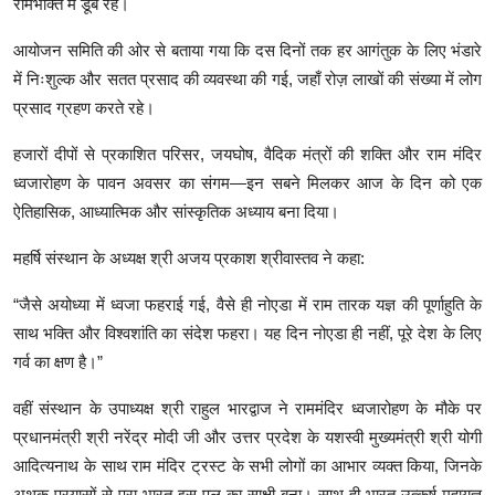
रामभक्ति
में
डूबे
रहे।
आयोजन
समिति
की
ओर
से
बताया
गया
कि
दस
दिनों
तक
हर
आगंतुक
के
लिए
भंडारे
में
निःशुल्क
और
सतत
प्रसाद
की
व्यवस्था
की
गई
,
जहाँ
रोज़
लाखों
की
संख्या
में
लोग
प्रसाद
ग्रहण
करते
रहे।
हजारों
दीपों
से
प्रकाशित
परिसर
,
जयघोष
,
वैदिक
मंत्रों
की
शक्ति
और
राम
मंदिर
ध्वजारोहण
के
पावन
अवसर
का
संगम
—
इन
सबने
मिलकर
आज
के
दिन
को
एक
ऐतिहासिक
,
आध्यात्मिक
और
सांस्कृतिक
अध्याय
बना
दिया।
महर्षि
संस्थान
के
अध्यक्ष
श्री
अजय
प्रकाश
श्रीवास्तव
ने
कहा
:
“
जैसे
अयोध्या
में
ध्वजा
फहराई
गई
,
वैसे
ही
नोएडा
में
राम
तारक
यज्ञ
की
पूर्णाहुति
के
साथ
भक्ति
और
विश्वशांति
का
संदेश
फहरा।
यह
दिन
नोएडा
ही
नहीं
,
पूरे
देश
के
लिए
गर्व
का
क्षण
है।
”
वहीं
संस्थान
के
उपाध्यक्ष
श्री
राहुल
भारद्वाज
ने
राममंदिर
ध्वजारोहण
के
मौके
पर
प्रधानमंत्री
श्री
नरेंद्र
मोदी
जी
और
उत्तर
प्रदेश
के
यशस्वी
मुख्यमंत्री
श्री
योगी
आदित्यनाथ
के
साथ
राम
मंदिर
ट्रस्ट
के
सभी
लोगों
का
आभार
व्यक्त
किया
,
जिनके
अथक
प्रयासों
से
पूरा
भारत
इस
पल
का
साक्षी
बना।
साथ
ही
भारत
उत्कर्ष
महायज्ञ