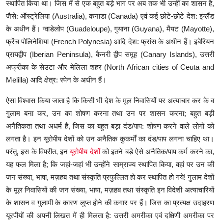
स्थापित किया था। जिस में से एक बहुत बड़े भाग पर अब तक भी उन्हीं का शासन है,
जैसे: ऑस्ट्रेलिया (Australia), कनाडा (Canada) एवं कई छोटे-छोटे देश: इंग्लैंड
के अधीन हैं। ग्वाडेलोप (Guadeloupe), गुयाना (Guyana), मैयट (Mayotte),
फ्रेंच पोलिनेशिया (French Polynesia) आदि देश: फ्रांस के अधीन हैं। इबेरियन
प्रायद्वीप (Iberian Peninsula), कैनरी द्वीप समूह (Canary Islands), उत्तरी
अफ्रीका के सेउटा और मेलिला शहर (North African cities of Ceuta and
Melilla) आदि क्षेत्र: स्पेन के अधीन हैं।
ऐसा विश्वास किया जाता है कि किसी भी देश के मूल निवासियों पर अत्याचार कर के व
गुलाम बना कर, उन का शोषण करना तथा उन पर शासन करना; बहुत बड़ी
अनैतिकता तथा अधर्म है, जिस का बहुत बड़ा दंड/पाप: शोषण करने वाले लोगों को
लगता है। इन यूरोपीय देशों को उन अनैतिक कुकर्मों का दंड/पाप लगना चाहिए था।
परंतु, इस के विपरीत, इन
यूरोपीय देशों
को इतने बड़े ऐसे अनैतिक/पाप कर्म करने का,
यह फल मिला है; कि जहां-जहां भी उन्होंने साम्राज्य स्थापित किया, वहां पर उन की
जन संख्या, भाषा, मज़हब तथा संस्कृति प्रफुल्लित हो कर स्थापित हो गये! गुलाम देशों
के मूल निवासियों की जन संख्या, भाषा, मज़हब तथा संस्कृति इन विदेशी अत्याचारियों
के शासन व गुलामी के कारण लुप्त होने की कगार पर हैं। जिस का प्रत्यक्ष उदाहरण
यूरपीयों की अपनी लिखत में ही मिलता है: उत्तरी अमरीका एवं दक्षिणी अमरीका पर