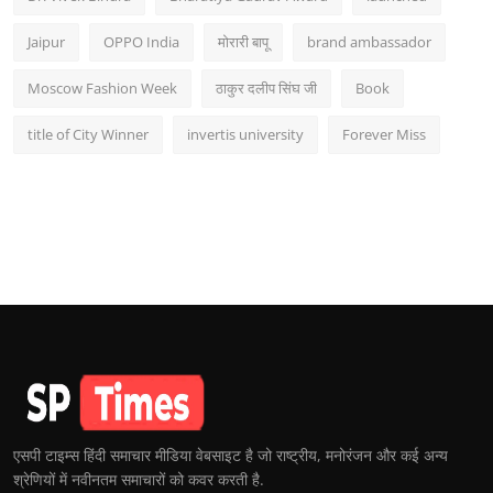
Jaipur
OPPO India
मोरारी बापू
brand ambassador
Moscow Fashion Week
ठाकुर दलीप सिंघ जी
Book
title of City Winner
invertis university
Forever Miss
एसपी टाइम्स हिंदी समाचार मीडिया वेबसाइट है जो राष्ट्रीय, मनोरंजन और कई अन्य
श्रेणियों में नवीनतम समाचारों को कवर करती है.