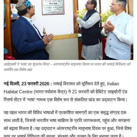
शिक्षा
लाइफस्टाइल
टेक्नोलॉजी
देश
आईएचसी ने ‘भाषा’ का शुभारंभ किया – अंतरराष्ट्रीय मातृभाषा दिवस पर भारत की भाषाई विविधता को
बिज़नेस
समर्पित एक विशेष खंड
English
नई
दिल्ली
, 23
फरवरी
2026 :
भाषाई
विरासत
को
मूर्तिरूप
देते
हुए
,
Indian
Habitat Centre
(
भारत
पर्यावास
केंद्र
)
ने
21
फरवरी
को
हेबिटेट
लाइब्रेरी
एंड
रिसर्च
सेंटर
में
‘
भाषा
’
नामक
एक
विशेष
रूप
से
संकलित
खंड
का
उद्घाटन
किया।
यह
पहल
भारत
की
विविध
भाषाओं
में
प्रकाशित
सामग्री
का
एक
समृद्ध
संग्रह
एक
साथ
लाती
है
,
जिससे
भारतीय
भाषा
साहित्य
के
प्रति
जागरूकता
,
पहुंच
और
सराहना
को
बढ़ावा
मिलता
है।यह
उद्घाटन
अंतरराष्ट्रीय
मातृभाषा
दिवस
पर
हुआ
,
जिसे
विश्व
स्तर
पर
भाषाई
विविधता
की
सुरक्षा
,
संरक्षण
और
उत्सव
के
लिए
मनाया
जाता
है।