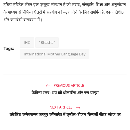
इंडिया
हेबिटेट
सेंटर
एक
प्रमुख
संस्थान
है
जो
संवाद
,
संस्कृति
,
शिक्षा
और
अनुसंधान
के
माध्यम
से
विभिन्न
क्षेत्रों
में
सहयोग
को
बढ़ावा
देने
के
लिए
समर्पित
है
,
एक
गतिशील
और
समावेशी
वातावरण
में।
IHC
‘ Bhasha ’
Tags:
International Mother Language Day
PREVIOUS ARTICLE
फेमिना रनर-अप की धोलावीरा और रण यात्रा
NEXT ARTICLE
कॉर्पोरेट कनेक्शन्स जयपुर कॉन्क्लेव में क्रॉस-रीजन सिनर्जी सेंटर स्टेज पर