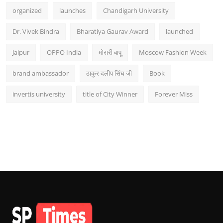
organized
launches
Chandigarh University
Dr. Vivek Bindra
Bharatiya Gaurav Award
launched
Jaipur
OPPO India
मोरारी बापू
Moscow Fashion Week
brand ambassador
ठाकुर दलीप सिंघ जी
Book
invertis university
title of City Winner
Forever Miss