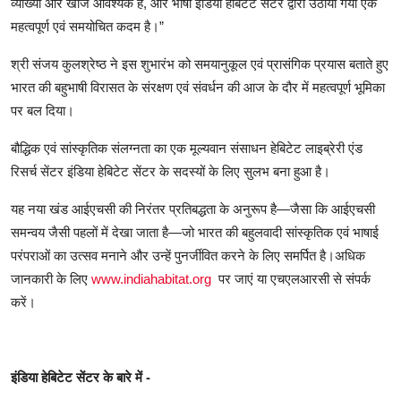
व्याख्या
और
खोज
आवश्यक
है
,
और
भाषा
इंडिया
हेबिटेट
सेंटर
द्वारा
उठाया
गया
एक
महत्वपूर्ण
एवं
समयोचित
कदम
है।
”
श्री
संजय
कुलश्रेष्ठ
ने
इस
शुभारंभ
को
समयानुकूल
एवं
प्रासंगिक
प्रयास
बताते
हुए
भारत
की
बहुभाषी
विरासत
के
संरक्षण
एवं
संवर्धन
की
आज
के
दौर
में
महत्वपूर्ण
भूमिका
पर
बल
दिया।
बौद्धिक
एवं
सांस्कृतिक
संलग्नता
का
एक
मूल्यवान
संसाधन
हेबिटेट
लाइब्रेरी
एंड
रिसर्च
सेंटर
इंडिया
हेबिटेट
सेंटर
के
सदस्यों
के
लिए
सुलभ
बना
हुआ
है।
यह
नया
खंड
आईएचसी
की
निरंतर
प्रतिबद्धता
के
अनुरूप
है
—
जैसा
कि
आईएचसी
समन्वय
जैसी
पहलों
में
देखा
जाता
है
—
जो
भारत
की
बहुलवादी
सांस्कृतिक
एवं
भाषाई
परंपराओं
का
उत्सव
मनाने
और
उन्हें
पुनर्जीवित
करने
के
लिए
समर्पित
है।अधिक
जानकारी
के
लिए
www.indiahabitat.org
पर
जाएं
या
एचएलआरसी
से
संपर्क
करें।
इंडिया
हेबिटेट
सेंटर
के
बारे
में -