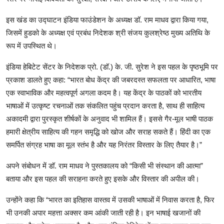
इस
खंड
का
उद्घाटन
इंडिया
फाउंडेशन
के
अध्यक्ष
डॉ
.
राम
माधव
द्वारा
किया
गया
,
जिसमें
हुडको
के
अध्यक्ष
एवं
प्रबंध
निदेशक
श्री
संजय
कुलश्रेष्ठ
मुख्य
अतिथि
के
रूप
में
उपस्थित
थे।
इंडिया
हेबिटेट
सेंटर
के
निदेशक
प्रो
. (
डॉ
.)
के
.
जी
.
सुरेश
ने
इस
पहल
के
पृष्ठभूमि
पर
प्रकाश
डालते
हुए
कहा
: “
भारत
बोध
केंद्र
की
जबरदस्त
सफलता
पर
आधारित
,
भाषा
एक
स्वाभाविक
और
महत्वपूर्ण
अगला
कदम
है।
यह
केंद्र
के
पाठकों
को
भारतीय
भाषाओं
में
उत्कृष्ट
रचनाओं
तक
संकलित
पहुंच
प्रदान
करता
है
,
साथ
ही
साहित्य
अकादमी
द्वारा
पुरस्कृत
शीर्षकों
के
अनुवाद
भी
शामिल
हैं।
इससे
गैर
-
मूल
भाषी
पाठक
हमारी
क्षेत्रीय
साहित्य
की
गहन
समृद्धि
को
खोज
और
सराह
सकते
हैं।
हिंदी
का
एक
समर्पित
संग्रह
भाषा
का
मूल
स्तंभ
है
और
यह
निरंतर
विस्तार
के
लिए
तैयार
है।
”
अपने
संबोधन
में
डॉ
.
राम
माधव
ने
पुस्तकालय
को
“
किसी
भी
संस्थान
की
आत्मा
”
बताया
और
इस
पहल
की
सराहना
करते
हुए
इसके
और
विस्तार
की
अपील
की।
उन्होंने
कहा
कि
“
भारत
का
इतिहास
वास्तव
में
उसकी
भाषाओं
में
निवास
करता
है
,
फिर
भी
उनकी
अपार
महत्ता
अक्सर
कम
आंकी
जाती
रही
है।
इन
भाषाई
खजानों
की