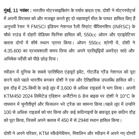
शिक्षा
मुंबई
, 11
नवंबर
:
भारतीय
मोटरसाइक्लिंग
के
पर्याय
बादल
एस
.
दोशी
ने
मोटरस्पोर्ट्स
में
अपनी
विरासत
को
और
मजबूत
करते
हुए
दो
महत्वपूर्ण
मील
के
पत्थर
हासिल
किए
हैं
लाइफस्टाइल
अनुभवी
रेसर
ने
FMSCI
इंडियन
नेशनल
रैली
स्प्रिंट
चैंपियनशिप
(INRSC)
के
चौथे
राउंड
में
दोहरी
पोडियम
फिनिश
हासिल
की
, 550cc
ओपन
और
प्राइवेटियर
टेक्नोलॉजी
क्लास
दोनों
में
शीर्ष
स्थान
प्राप्त
किया।
ओपन
550cc
श्रेणी
में
,
दोशी
ने
देश
4:35.600
का
प्रभावशाली
समय
लिया
और
अपने
प्रतिद्वंद्वियों
अमरेंद्र
साठे
और
अभिषेक
पर्देसी
को
पीछे
छोड़
दिया।
बिज़नेस
स्वीडन
में
दुनिया
के
सबसे
प्रतिष्ठित
एंड्यूरो
इवेंट
,
गोटलैंड
ग्रैंड
नेशनल
को
पूरा
करने
वाले
पहले
भारतीय
बनकर
दोशी
ने
एक
और
ऐतिहासिक
उपलब्धि
हासिल
की।
English
इस
दौड़
में
25-
किमी
के
कड़े
लूप
में
3,600
से
अधिक
राइडर्स
ने
भाग
लिया।
अपनी
KTM450 2024
लिमिटेड
एडिशन
अर्जेंटीना
6
डेज
बाइक
पर
दोशी
ने
10°C
के
तापमान
में
चुनौतीपूर्ण
और
फिसलन
भरे
ट्रैक
का
सामना
किया।पहले
लूप
में
उन्होंने
100
से
अधिक
राइडर्स
को
पार
किया
और
कई
कठिनाइयों
के
बावजूद
इस
कठिन
दौड़
को
पूरा
किया
,
जिसमें
अपने
क्लास
में
450
में
से
294
वां
स्थान
हासिल
किया।
दोशी
ने
अपने
परिवार
, KTM
स्कैंडेनेवियन
,
मिशलिन
और
स्वीडन
में
अपने
नए
दोस्तों