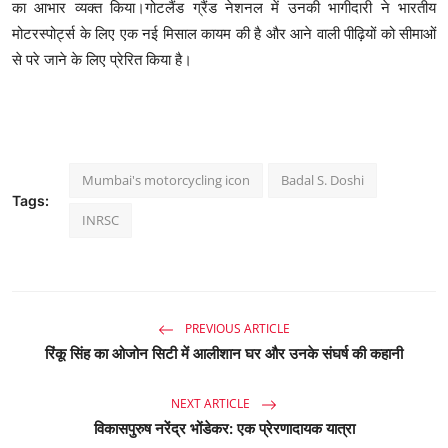
का
आभार
व्यक्त
किया।गोटलैंड
ग्रैंड
नेशनल
में
उनकी
भागीदारी
ने
भारतीय
मोटरस्पोर्ट्स
के
लिए
एक
नई
मिसाल
कायम
की
है
और
आने
वाली
पीढ़ियों
को
सीमाओं
से
परे
जाने
के
लिए
प्रेरित
किया
है।
Mumbai's motorcycling icon
Badal S. Doshi
Tags:
INRSC
PREVIOUS ARTICLE
रिंकू सिंह का ओजोन सिटी में आलीशान घर और उनके संघर्ष की कहानी
NEXT ARTICLE
विकासपुरुष नरेंद्र भोंडेकर: एक प्रेरणादायक यात्रा