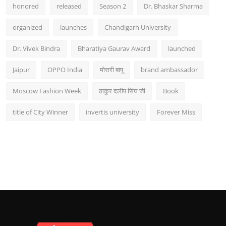
honored
released
Season 2
Dr. Bhaskar Sharma
organized
launches
Chandigarh University
Dr. Vivek Bindra
Bharatiya Gaurav Award
launched
Jaipur
OPPO India
मोरारी बापू
brand ambassador
Moscow Fashion Week
ठाकुर दलीप सिंघ जी
Book
title of City Winner
invertis university
Forever Miss