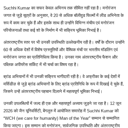
Suchhi Kumar
का
सफर
केवल
अभिनय
तक
सीमित
नहीं
रहा
है।
मनोरंजन
जगत
से
जुड़े
सूत्रों
के
अनुसार
,
वे
20
से
अधिक
बॉलीवुड
फिल्मों
में
लीड
अभिनेता
के
रूप
में
काम
कर
चुके
हैं
और
इसके
साथ
ही
उन्होंने
विभिन्न
मंचीय
एवं
मनोरंजन
परियोजनाओं
तथा
कई
शो
के
निर्माण
में
भी
सक्रिय
भूमिका
निभाई
है।
अंतरराष्ट्रीय
स्तर
पर
भी
उनकी
उपस्थिति
उल्लेखनीय
रही
है।
वर्षों
के
दौरान
उन्होंने
60
से
अधिक
देशों
में
विशेष
प्रस्तुतियों
और
वैश्विक
मंचों
पर
भारतीय
मॉडलिंग
एवं
मनोरंजन
जगत
का
प्रतिनिधित्व
किया
है।
उनका
नाम
अंतरराष्ट्रीय
फैशन
और
पब्लिक
अपीयरेंस
सर्किट
में
भी
चर्चा
का
विषय
रहा
है।
ब्रांड
अभियानों
में
भी
उनकी
सक्रिय
भागीदारी
रही
है।
वे
अफ्रीका
के
कई
देशों
में
मर्सिडीज़
से
जुड़े
ब्रांड
अभियानों
के
लिए
ब्रांड
प्रतिनिधि
के
रूप
में
दिखाई
दे
चुके
हैं
,
जिसने
उन्हें
अंतरराष्ट्रीय
पहचान
दिलाने
में
महत्वपूर्ण
भूमिका
निभाई।
उनकी
उपलब्धियों
में
जल्द
ही
एक
और
महत्वपूर्ण
अध्याय
जुड़ने
जा
रहा
है।
12
जून
2026
को
जैन
यूनिवर्सिटी
,
बेंगलुरु
में
आयोजित
समारोह
में
Suchhi Kumar
को
“WCH (we care for humanity) Man of the Year”
सम्मान
से
सम्मानित
किया
जाएगा।
इस
सम्मान
को
मनोरंजन
,
सार्वजनिक
उपस्थिति
और
अंतरराष्ट्रीय