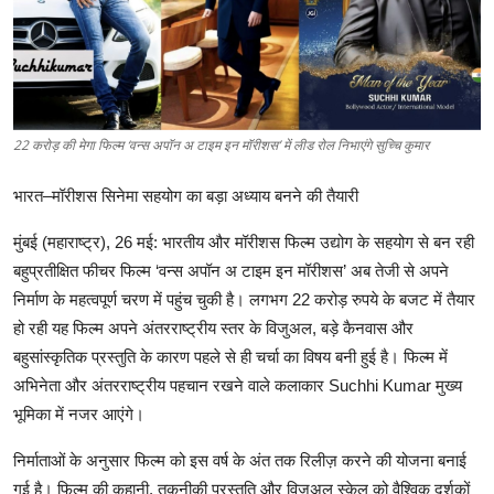
शिक्षा
लाइफस्टाइल
टेक्नोलॉजी
22 करोड़ की मेगा फिल्म ‘वन्स अपॉन अ टाइम इन मॉरीशस’ में लीड रोल निभाएंगे सुच्चि कुमार
देश
भारत
–
मॉरीशस
सिनेमा
सहयोग
का
बड़ा
अध्याय
बनने
की
तैयारी
बिज़नेस
मुंबई
(
महाराष्ट्र
), 26
मई
:
भारतीय
और
मॉरीशस
फिल्म
उद्योग
के
सहयोग
से
बन
रही
बहुप्रतीक्षित
फीचर
फिल्म
‘
वन्स
अपॉन
अ
टाइम
इन
मॉरीशस
’
अब
तेजी
से
अपने
English
निर्माण
के
महत्वपूर्ण
चरण
में
पहुंच
चुकी
है।
लगभग
22
करोड़
रुपये
के
बजट
में
तैयार
हो
रही
यह
फिल्म
अपने
अंतरराष्ट्रीय
स्तर
के
विजुअल
,
बड़े
कैनवास
और
बहुसांस्कृतिक
प्रस्तुति
के
कारण
पहले
से
ही
चर्चा
का
विषय
बनी
हुई
है।
फिल्म
में
अभिनेता
और
अंतरराष्ट्रीय
पहचान
रखने
वाले
कलाकार
Suchhi Kumar
मुख्य
भूमिका
में
नजर
आएंगे।
निर्माताओं
के
अनुसार
फिल्म
को
इस
वर्ष
के
अंत
तक
रिलीज़
करने
की
योजना
बनाई
गई
है।
फिल्म
की
कहानी
,
तकनीकी
प्रस्तुति
और
विजुअल
स्केल
को
वैश्विक
दर्शकों