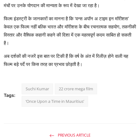
मंचों
पर
उनके
योगदान
की
मान्यता
के
रूप
में
देखा
जा
रहा
है।
फिल्म
इंडस्ट्री
के
जानकारों
का
मानना
है
कि
‘
वन्स
अपॉन
अ
टाइम
इन
मॉरीशस
’
केवल
एक
फिल्म
नहीं
बल्कि
भारत
और
मॉरीशस
के
बीच
रचनात्मक
सहयोग
,
तकनीकी
विस्तार
और
वैश्विक
कहानी
कहने
की
दिशा
में
एक
महत्वपूर्ण
कदम
साबित
हो
सकती
है।
अब
दर्शकों
की
नजरें
इस
बात
पर
टिकी
हैं
कि
वर्ष
के
अंत
में
रिलीज़
होने
वाली
यह
फिल्म
बड़े
पर्दे
पर
किस
तरह
का
प्रभाव
छोड़ती
है।
Suchi Kumar
22 crore mega film
Tags:
‘Once Upon a Time in Mauritius’
PREVIOUS ARTICLE