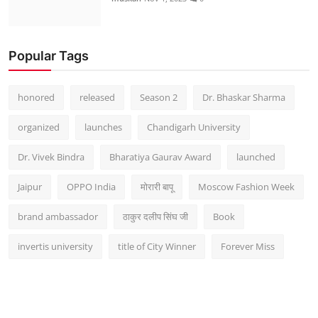
Popular Tags
honored
released
Season 2
Dr. Bhaskar Sharma
organized
launches
Chandigarh University
Dr. Vivek Bindra
Bharatiya Gaurav Award
launched
Jaipur
OPPO India
मोरारी बापू
Moscow Fashion Week
brand ambassador
ठाकुर दलीप सिंघ जी
Book
invertis university
title of City Winner
Forever Miss