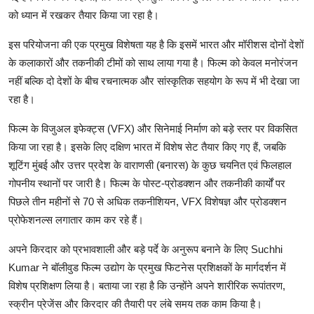
को
ध्यान
में
रखकर
तैयार
किया
जा
रहा
है।
इस
परियोजना
की
एक
प्रमुख
विशेषता
यह
है
कि
इसमें
भारत
और
मॉरीशस
दोनों
देशों
के
कलाकारों
और
तकनीकी
टीमों
को
साथ
लाया
गया
है।
फिल्म
को
केवल
मनोरंजन
नहीं
बल्कि
दो
देशों
के
बीच
रचनात्मक
और
सांस्कृतिक
सहयोग
के
रूप
में
भी
देखा
जा
रहा
है।
फिल्म
के
विजुअल
इफेक्ट्स
(VFX)
और
सिनेमाई
निर्माण
को
बड़े
स्तर
पर
विकसित
किया
जा
रहा
है।
इसके
लिए
दक्षिण
भारत
में
विशेष
सेट
तैयार
किए
गए
हैं
,
जबकि
शूटिंग
मुंबई
और
उत्तर
प्रदेश
के
वाराणसी
(
बनारस
)
के
कुछ
चयनित
एवं
फिलहाल
गोपनीय
स्थानों
पर
जारी
है।
फिल्म
के
पोस्ट
-
प्रोडक्शन
और
तकनीकी
कार्यों
पर
पिछले
तीन
महीनों
से
70
से
अधिक
तकनीशियन
, VFX
विशेषज्ञ
और
प्रोडक्शन
प्रोफेशनल्स
लगातार
काम
कर
रहे
हैं।
अपने
किरदार
को
प्रभावशाली
और
बड़े
पर्दे
के
अनुरूप
बनाने
के
लिए
Suchhi
Kumar
ने
बॉलीवुड
फिल्म
उद्योग
के
प्रमुख
फिटनेस
प्रशिक्षकों
के
मार्गदर्शन
में
विशेष
प्रशिक्षण
लिया
है।
बताया
जा
रहा
है
कि
उन्होंने
अपने
शारीरिक
रूपांतरण
,
स्क्रीन
प्रेजेंस
और
किरदार
की
तैयारी
पर
लंबे
समय
तक
काम
किया
है।