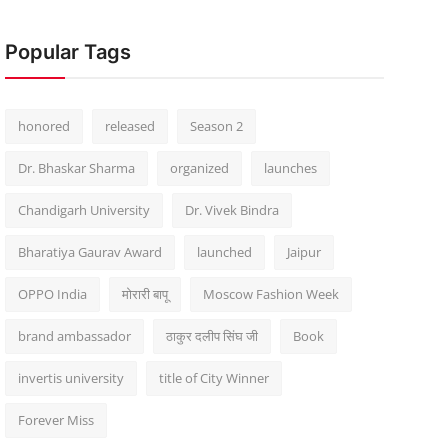
Popular Tags
honored
released
Season 2
Dr. Bhaskar Sharma
organized
launches
Chandigarh University
Dr. Vivek Bindra
Bharatiya Gaurav Award
launched
Jaipur
OPPO India
मोरारी बापू
Moscow Fashion Week
brand ambassador
ठाकुर दलीप सिंघ जी
Book
invertis university
title of City Winner
Forever Miss