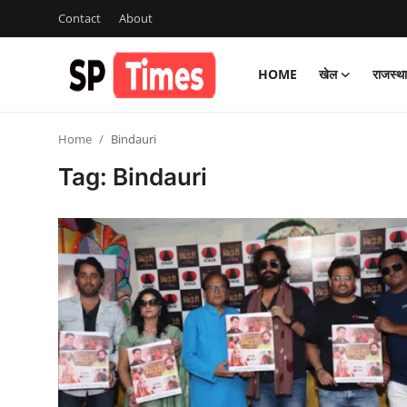
Contact
About
HOME
खेल
राजस्थ
Login
Register
Home
Bindauri
Home
Tag: Bindauri
Contact
About
खेल
राजस्थान
मनोरंजन