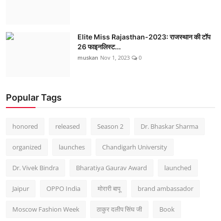
Elite Miss Rajasthan-2023: राजस्थान की टॉप
26 फाइनलिस्ट...
muskan
Nov 1, 2023
0
Popular Tags
honored
released
Season 2
Dr. Bhaskar Sharma
organized
launches
Chandigarh University
Dr. Vivek Bindra
Bharatiya Gaurav Award
launched
Jaipur
OPPO India
मोरारी बापू
brand ambassador
Moscow Fashion Week
ठाकुर दलीप सिंघ जी
Book