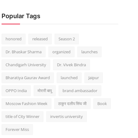
Popular Tags
honored
released
Season 2
Dr. Bhaskar Sharma
organized
launches
Chandigarh University
Dr. Vivek Bindra
Bharatiya Gaurav Award
launched
Jaipur
OPPO India
मोरारी बापू
brand ambassador
Moscow Fashion Week
ठाकुर दलीप सिंघ जी
Book
title of City Winner
invertis university
Forever Miss