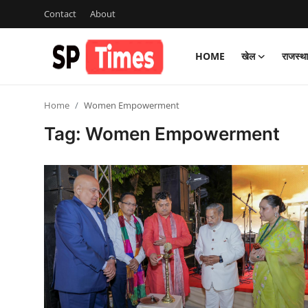
Contact
About
HOME
खेल
राजस्थ
Login
Register
Home
Women Empowerment
Home
Tag: Women Empowerment
Contact
About
खेल
राजस्थान
मनोरंजन