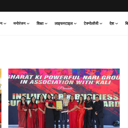
ान
मनोरंजन
शिक्षा
लाइफस्टाइल
टेक्नोलॉजी
देश
ब