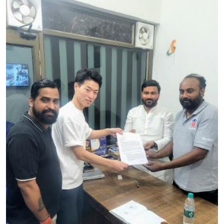
शिक्षा
लाइफस्टाइल
टेक्नोलॉजी
देश
बिज़नेस
English