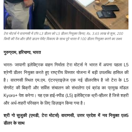
टेरा मोटर्स ने वाराणसी में टॉप L3 डीलर को L5 डीलर नियुक्त किया; Rs. 3.65 लाख से शुरू, 200
किमी की रेंज और ज़ीरो डाउन पेमेंट विकल्प के साथ पूरे भारत में 100 डीलर नियुक्त करने का लक्ष्य
गुरुग्राम, हरियाणा, भारत
भारत- जापानी इलेक्ट्रिक वाहन निर्माता टेरा मोटर्स ने भारत में अपना पहला L5
श्रेणी डीलर नियुक्त करते हुए राष्ट्रीय विस्तार योजना में बड़ी उपलब्धि हासिल की
है। वाराणसी स्थित एम.एम. एंटरप्राइज़ेज एक नई डीलरशिप है जो टेरा के L5
सेगमेंट की बिक्री और सर्विस संचालन को संभालेगा एवं ब्रांड का प्रमुख मॉडल
Kyoro+ पेश करेगा। यह एक हाई-स्पीड (L5) इलेक्ट्रिक थ्री-व्हीलर है जिसे शहरी
और अर्ध-शहरी परिवहन के लिए डिज़ाइन किया गया है।
श्री गो सुजुकी (एमडी, टेरा मोटर्स) वाराणसी, उत्तर प्रदेश में नव नियुक्त एल5
डीलर के साथ