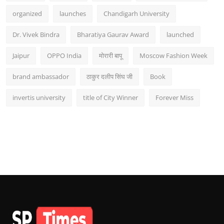
organized
launches
Chandigarh University
Dr. Vivek Bindra
Bharatiya Gaurav Award
launched
Jaipur
OPPO India
मोरारी बापू
Moscow Fashion Week
brand ambassador
ठाकुर दलीप सिंघ जी
Book
invertis university
title of City Winner
Forever Miss