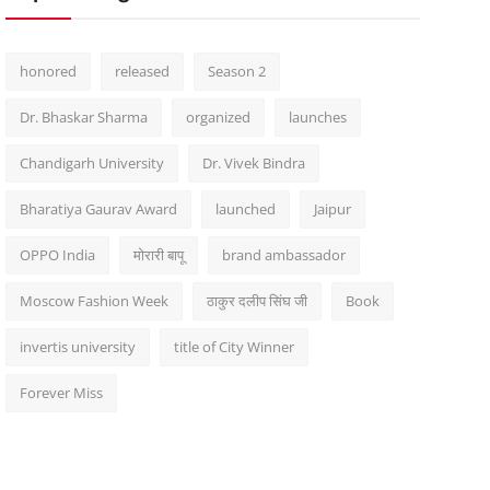
honored
released
Season 2
Dr. Bhaskar Sharma
organized
launches
Chandigarh University
Dr. Vivek Bindra
Bharatiya Gaurav Award
launched
Jaipur
OPPO India
मोरारी बापू
brand ambassador
Moscow Fashion Week
ठाकुर दलीप सिंघ जी
Book
invertis university
title of City Winner
Forever Miss