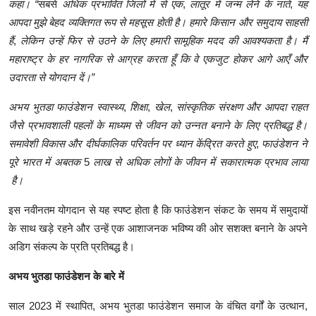
कहा।
“
सबसे
अधिक
प्रभावित
जिलों
में
से
एक
,
लातूर
में
जन्म
लेने
के
नाते
,
यह
आपदा
मुझे
बेहद
व्यक्तिगत
रूप
से
महसूस
होती
है।
हमारे
किसान
और
समुदाय
साहसी
हैं
,
लेकिन
उन्हें
फिर
से
उठने
के
लिए
हमारी
सामूहिक
मदद
की
आवश्यकता
है।
मैं
महाराष्ट्र
के
हर
नागरिक
से
आग्रह
करता
हूँ
कि
वे
एकजुट
होकर
आगे
आएँ
और
उदारता
से
योगदान
दें।
”
अभय
भुतडा
फाउंडेशन
स्वास्थ्य
,
शिक्षा
,
खेल
,
सांस्कृतिक
संरक्षण
और
आपदा
राहत
जैसे
प्रभावशाली
पहलों
के
माध्यम
से
जीवन
को
उन्नत
बनाने
के
लिए
प्रतिबद्ध
है।
समावेशी
विकास
और
दीर्घकालिक
परिवर्तन
पर
ध्यान
केंद्रित
करते
हुए
,
फाउंडेशन
ने
पूरे
भारत
में
अबतक
5
लाख
से
अधिक
लोगों
के
जीवन
में
सकारात्मक
प्रभाव
लाया
है।
इस
नवीनतम
योगदान
से
यह
स्पष्ट
होता
है
कि
फाउंडेशन
संकट
के
समय
में
समुदायों
के
साथ
खड़े
रहने
और
उन्हें
एक
आशाजनक
भविष्य
की
ओर
सशक्त
बनाने
के
अपने
अडिग
संकल्प
के
प्रति
प्रतिबद्ध
है।
अभय
भुतडा
फाउंडेशन
के
बारे
में
साल
2023
में
स्थापित
,
अभय
भुतडा
फाउंडेशन
समाज
के
वंचित
वर्गों
के
उत्थान
,