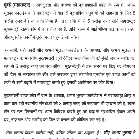
शिक्षा
मुंबई
(
महाराष्ट्र
)
:
एकजुटता
और
करुणा
की
प्रभावशाली
पहल
के
रूप
में
,
अभय
भुतडा
फाउंडेशन
ने
महाराष्ट्र
में
बाढ़
से
प्रभावित
समुदायों
की
सहायता
के
लिए
8
लाइफस्टाइल
करोड़
रुपए
देने
का
वादा
किया
है।
इस
राशि
में
से
5
करोड़
रुपए
सीधे
महाराष्ट्र
मुख्यमंत्री
राहत
कोष
में
दान
किए
गए
हैं
,
ताकि
राज्य
में
आई
भीषण
बाढ़
के
बाद
राहत
टेक्नोलॉजी
और
पुनर्वास
कार्यों
में
तुरंत
मदद
पहुंचाई
जा
सके।
देश
व्यवसायी
,
परोपकारी
और
अभय
भुतडा
फाउंडेशन
के
अध्यक्ष
,
सीए
अभय
भुतडा
ने
महाराष्ट्र
के
माननीय
मुख्यमंत्री
श्री
देवेंद्र
फडणवीस
जी
को
मुंबई
जाकर
व्यक्तिगत
बिज़नेस
रूप
से
5
करोड़
रुपए
का
चेक
सौंपा।
मुख्यमंत्री
ने
इस
समय
पर
किए
गए
योगदान
की
दिल
से
सराहना
की
और
इसे
सरकार
द्वारा
संचालित
पुनर्वास
एवं
राहत
कार्यों
को
English
तेजी
से
आगे
बढ़ाने
में
महत्वपूर्ण
बताते
हुए
इसकी
अहमियत
पर
जोर
दिया।
मुख्यमंत्री
राहत
कोष
में
दान
के
अलावा
,
अभय
भुतडा
फाउंडेशन
ने
मराठवाड़ा
क्षेत्र
में
काम
कर
रही
स्थानीय
संस्थाओं
को
3
करोड़
रुपए
की
सहायता
भी
प्रदान
की
है
,
खास
तौर
पर
उन
किसानों
पर
ध्यान
केंद्रित
करते
हुए
जो
बाढ़
से
प्रभावित
होकर
अपने
घर
,
रोज़गार
और
उम्मीद
को
फिर
से
बसाने
की
कोशिश
कर
रहे
हैं।
“
सेवा
करना
केवल
कर्तव्य
नहीं
,
बल्कि
जीवन
का
आह्वान
है
,”
सीए
अभय
भुतडा
ने