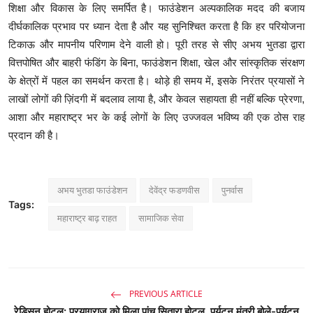
शिक्षा
और
विकास
के
लिए
समर्पित
है।
फाउंडेशन
अल्पकालिक
मदद
की
बजाय
दीर्घकालिक
प्रभाव
पर
ध्यान
देता
है
और
यह
सुनिश्चित
करता
है
कि
हर
परियोजना
टिकाऊ
और
मापनीय
परिणाम
देने
वाली
हो।
पूरी
तरह
से
सीए
अभय
भुतडा
द्वारा
वित्तपोषित
और
बाहरी
फंडिंग
के
बिना
,
फाउंडेशन
शिक्षा
,
खेल
और
सांस्कृतिक
संरक्षण
के
क्षेत्रों
में
पहल
का
समर्थन
करता
है।
थोड़े
ही
समय
में
,
इसके
निरंतर
प्रयासों
ने
लाखों
लोगों
की
ज़िंदगी
में
बदलाव
लाया
है
,
और
केवल
सहायता
ही
नहीं
बल्कि
प्रेरणा
,
आशा
और
महाराष्ट्र
भर
के
कई
लोगों
के
लिए
उज्जवल
भविष्य
की
एक
ठोस
राह
प्रदान
की
है।
अभय भुतडा फाउंडेशन
देवेंद्र फडणवीस
पुनर्वास
Tags:
महाराष्ट्र बाढ़ राहत
सामाजिक सेवा
PREVIOUS ARTICLE
रेडिसन होटल: प्रयागराज को मिला पांच सितारा होटल, पर्यटन मंत्री बोले-पर्यटन