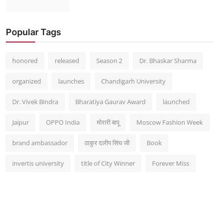
Popular Tags
honored
released
Season 2
Dr. Bhaskar Sharma
organized
launches
Chandigarh University
Dr. Vivek Bindra
Bharatiya Gaurav Award
launched
Jaipur
OPPO India
मोरारी बापू
Moscow Fashion Week
brand ambassador
ठाकुर दलीप सिंघ जी
Book
invertis university
title of City Winner
Forever Miss