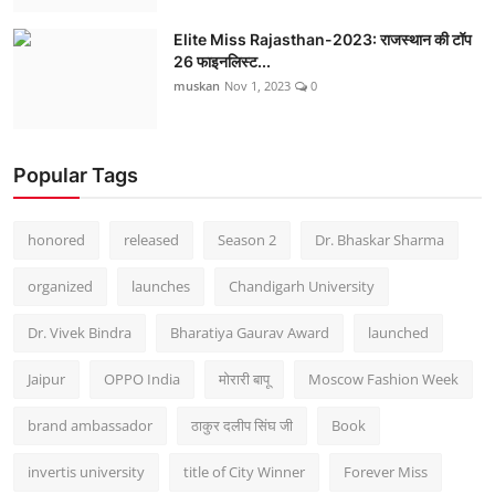
Elite Miss Rajasthan-2023: राजस्थान की टॉप
26 फाइनलिस्ट...
muskan
Nov 1, 2023
0
Popular Tags
honored
released
Season 2
Dr. Bhaskar Sharma
organized
launches
Chandigarh University
Dr. Vivek Bindra
Bharatiya Gaurav Award
launched
Jaipur
OPPO India
मोरारी बापू
Moscow Fashion Week
brand ambassador
ठाकुर दलीप सिंघ जी
Book
invertis university
title of City Winner
Forever Miss