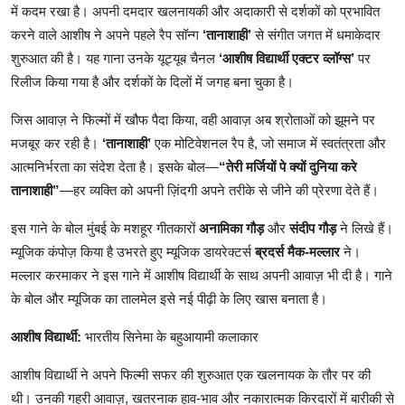
में कदम रखा है। अपनी दमदार खलनायकी और अदाकारी से दर्शकों को प्रभावित
शिक्षा
करने वाले आशीष ने अपने पहले रैप सॉन्ग
‘तानाशाही’
से संगीत जगत में धमाकेदार
लाइफस्टाइल
शुरुआत की है। यह गाना उनके यूट्यूब चैनल
‘आशीष विद्यार्थी एक्टर व्लॉग्स’
पर
रिलीज किया गया है और दर्शकों के दिलों में जगह बना चुका है।
टेक्नोलॉजी
जिस आवाज़ ने फिल्मों में खौफ पैदा किया, वही आवाज़ अब श्रोताओं को झूमने पर
मजबूर कर रही है।
‘तानाशाही’
एक मोटिवेशनल रैप है, जो समाज में स्वतंत्रता और
देश
आत्मनिर्भरता का संदेश देता है। इसके बोल—
“तेरी मर्जियों पे क्यों दुनिया करे
बिज़नेस
तानाशाही”
—हर व्यक्ति को अपनी ज़िंदगी अपने तरीके से जीने की प्रेरणा देते हैं।
इस गाने के बोल मुंबई के मशहूर गीतकारों
अनामिका गौड़
और
संदीप गौड़
ने लिखे हैं।
English
म्यूजिक कंपोज़ किया है उभरते हुए म्यूजिक डायरेक्टर्स
ब्रदर्स मैक-मल्लार
ने।
मल्लार करमाकर ने इस गाने में आशीष विद्यार्थी के साथ अपनी आवाज़ भी दी है। गाने
के बोल और म्यूजिक का तालमेल इसे नई पीढ़ी के लिए खास बनाता है।
आशीष विद्यार्थी:
भारतीय सिनेमा के बहुआयामी कलाकार
आशीष विद्यार्थी ने अपने फिल्मी सफर की शुरुआत एक खलनायक के तौर पर की
थी। उनकी गहरी आवाज़, खतरनाक हाव-भाव और नकारात्मक किरदारों में बारीकी से