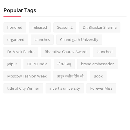
Popular Tags
honored
released
Season 2
Dr. Bhaskar Sharma
organized
launches
Chandigarh University
Dr. Vivek Bindra
Bharatiya Gaurav Award
launched
Jaipur
OPPO India
मोरारी बापू
brand ambassador
Moscow Fashion Week
ठाकुर दलीप सिंघ जी
Book
title of City Winner
invertis university
Forever Miss