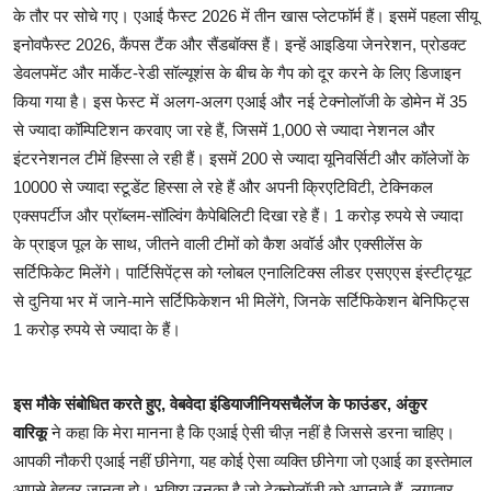
के तौर पर सोचे गए। एआई फैस्ट 2026 में तीन खास प्लेटफॉर्म हैं। इसमें पहला सीयू
इनोवफैस्ट 2026, कैंपस टैंक और सैंडबॉक्स हैं। इन्हें आइडिया जेनरेशन, प्रोडक्ट
डेवलपमेंट और मार्केट-रेडी सॉल्यूशंस के बीच के गैप को दूर करने के लिए डिजाइन
किया गया है। इस फेस्ट में अलग-अलग एआई और नई टेक्नोलॉजी के डोमेन में 35
से ज्यादा कॉम्पिटिशन करवाए जा रहे हैं, जिसमें 1,000 से ज्यादा नेशनल और
इंटरनेशनल टीमें हिस्सा ले रही हैं। इसमें 200 से ज्यादा यूनिवर्सिटी और कॉलेजों के
10000 से ज्यादा स्टूडेंट हिस्सा ले रहे हैं और अपनी क्रिएटिविटी, टेक्निकल
एक्सपर्टीज और प्रॉब्लम-सॉल्विंग कैपेबिलिटी दिखा रहे हैं। 1 करोड़ रुपये से ज्यादा
के प्राइज पूल के साथ, जीतने वाली टीमों को कैश अवॉर्ड और एक्सीलेंस के
सर्टिफिकेट मिलेंगे। पार्टिसिपेंट्स को ग्लोबल एनालिटिक्स लीडर एसएएस इंस्टीट्यूट
से दुनिया भर में जाने-माने सर्टिफिकेशन भी मिलेंगे, जिनके सर्टिफिकेशन बेनिफिट्स
1 करोड़ रुपये से ज्यादा के हैं।
इस मौके संबोधित करते हुए,
वेबवेदा इंडियाजीनियसचैलेंज के फाउंडर,
अंकुर
वारिकू
ने कहा कि मेरा मानना ​​है कि एआई ऐसी चीज़ नहीं है जिससे डरना चाहिए।
आपकी नौकरी एआई नहीं छीनेगा, यह कोई ऐसा व्यक्ति छीनेगा जो एआई का इस्तेमाल
आपसे बेहतर जानता हो। भविष्य उनका है जो टेक्नोलॉजी को अपनाते हैं, लगातार