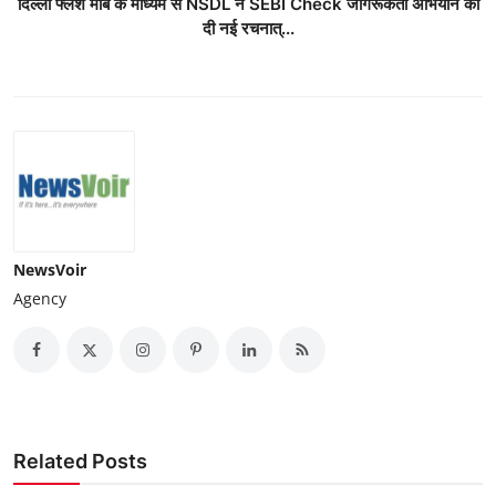
दिल्ली फ्लैश मॉब के माध्यम से NSDL ने SEBI Check जागरूकता अभियान को
दी नई रचनात्...
NewsVoir
Agency
Related Posts