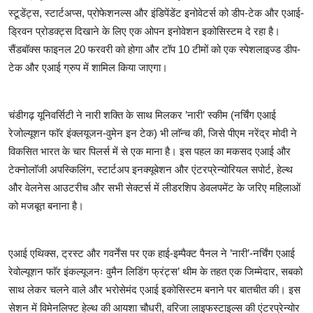
स्टूडेंट्स, स्टार्टअप्स, प्रोफेशनल्स और इंडिपेंडेंट इनोवेटर्स को डीप-टेक और एआई-
ड्रिवन प्रोडक्ट्स दिखाने के लिए एक ओपन इनोवेशन इकोसिस्टम दे रहा है।
सैंडबॉक्स फाइनल 20 फरवरी को होगा और टॉप 10 टीमों को एक स्पेशलाइज्ड डीप-
टेक और एआई ग्रुप में शामिल किया जाएगा।
चंडीगढ़ यूनिवर्सिटी ने नारी शक्ति के साथ मिलकर ’नारी’ स्कीम (नर्चिंग एआई
रेजोल्यूशन फाॅर इंक्लयूजन-वुमेन इन टेक) भी लाॅन्च की, जिसे पीएम नरेंद्र मोदी ने
विकसित भारत के चार पिलर्स में से एक माना है। इस पहल का मकसद एआई और
टेक्नोलाॅजी अपस्किलिंग, स्टार्टअप इनक्यूबेशन और एंटरप्रेन्योरियल सपोर्ट, हेल्थ
और वेलनेस आउटरीच और सभी सेक्टर्स में लीडरशिप डेवलपमेंट के जरिए महिलाओं
को मजबूत बनाना है।
एआई एथिक्स, ट्रस्ट और गवर्नेंस पर एक हाई-इम्पैक्ट पैनल ने ’नारी’-नर्चिंग एआई
रेवोल्यूशन फाॅर इंकल्यूजनः वुमैन लिडिंग फ्रंट्स’ थीम के तहत एक जिम्मेदार, सबको
साथ लेकर चलने वाले और भरोसेमंद एआई इकोसिस्टम बनाने पर बातचीत की। इस
सेशन में विमेनलिफ्ट हेल्थ की आयशा चौधरी, वरिजा लाइफस्टाइल्स की एंटरप्रेन्योर