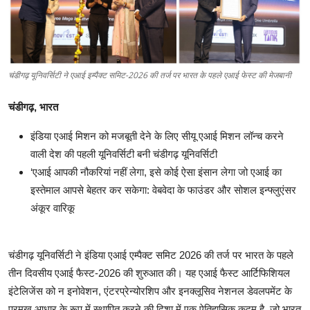
शिक्षा
लाइफस्टाइल
चंडीगढ़ यूनिवर्सिटी ने एआई इम्पैक्ट समिट-2026 की तर्ज पर भारत के पहले एआई फेस्ट की मेजबानी
टेक्नोलॉजी
चंडीगढ़, भारत
देश
इंडिया एआई मिशन को मजबूती देने के लिए सीयू एआई मिशन लॉन्च करने
बिज़नेस
वाली देश की पहली यूनिवर्सिटी बनी चंडीगढ़ यूनिवर्सिटी
‘एआई आपकी नौकरियां नहीं लेगा, इसे कोई ऐसा इंसान लेगा जो एआई का
English
इस्तेमाल आपसे बेहतर कर सकेगा: वेबवेदा के फाउंडर और सोशल इन्फ्लुएंसर
अंकूर वारिकू
चंडीगढ़ यूनिवर्सिटी ने इंडिया एआई एम्पैक्ट समिट 2026 की तर्ज पर भारत के पहले
तीन दिवसीय एआई फैस्ट-2026 की शुरुआत की। यह एआई फैस्ट आर्टिफिशियल
इंटेलिजेंस को न इनोवेशन, एंटरप्रेन्योरशिप और इनक्लूसिव नेशनल डेवलपमेंट के
प्रमुख आधार के रूप में स्थापित करने की दिशा में एक ऐतिहासिक कदम है, जो भारत