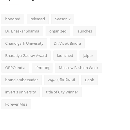
honored
released
Season 2
Dr. Bhaskar Sharma
organized
launches
Chandigarh University
Dr. Vivek Bindra
Bharatiya Gaurav Award
launched
Jaipur
OPPO India
मोरारी बापू
Moscow Fashion Week
brand ambassador
ठाकुर दलीप सिंघ जी
Book
invertis university
title of City Winner
Forever Miss