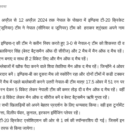
हराया
प्रैल से 12 अप्रैल 2024 तक नेपाल के पोखरा में इण्डिया टी-20 क्रिकेट
जूनियर) टीम ने नेपाल (सीनियर व जूनियर) टीम को हराकर श्रृंख्ला अपने नाम
ं इण्डिया-ए की टीम ने क्लीन स्विप करते हुए 3-0 से नेपाल-ए टीम को शिकस्त दी व
 बलविन्दर सिंह (बेस्ट बैट्समैन ऑफ दी सीरीज) और 2 मैच में मैन ऑफ द मैच रहें।
 28 रन बनाए व साथ ही 2 विकेट लिए और मैन ऑफ द मैच रहें।
बल्लेबाजों में खौफ पैदा करने वाले शिवा तेवतिया मैन ऑफ द मैच रहें। जिन्होंने 4 ओवर
ार बनें। इण्डिया-बी का दूसरा मैच लो स्कोरिंग रहा और दोनों टीमों में कडी टक्कर
रें मैच में पहले बल्लेबाजी करने उतरी नेपाल-बी टीम मात्र 17.5 ओवर में 51 रन पर
6 रन देकर 5 विकेट लेकर नेपाली टीम की कमर तोड़ दी व मैन ऑफ द मैच रहें। वहीं
 विकेट लेकर मैन ऑफ द सीरीज बनें व बेस्ट बैट्समैन ऋषि गुप्ता रहें।
े सभी खिलाड़ियों को अपने बेहतर प्रदर्शन के लिए धन्यवाद किया। वही इस टूर्नामेंट
ता, दिलीप पॅवार, कुनाल, इरफान इर्मिजिंग प्लेयर रहें।
या टी-20 क्रिकेट एसोशिएशन की ओर से 1 वर्ष की स्पॉन्सरशिप दी गई। जिसमें इन
ी तरफ से किया जायेगा।