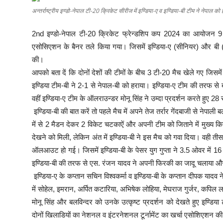
शिक्षा
अन्तर्राष्ट्रीय इण्डो-नेपाल टी-20 क्रिकेट सीरीज में इण्डिया-ए व इण्डिया-बी टीम ने नेपाल को 
लाइफस्टाइल
2nd इण्डो-नेपाल टी-20 क्रिकेट फ्रेन्डशिप कप 2024 का आयोजन 9 अ
एसोसिएशन के बैनर तले किया गया। जिसमें इण्डिया-ए (सीनियर) और बी (
टेक्नोलॉजी
की।
आपको बता दें कि दोनों देशों की टीमों के बीच 3 टी-20 मैच खेले गए जिसमे
देश
इण्डिया टीम-बी ने 2-1 से नेपाल-बी को हराया। इण्डिया-ए टीम की तरफ से
वहीं इण्डिया-ए टीम के ऑलराउन्डर मोनू सिंह ने उम्दा प्रदर्शन करते हुए
बिज़नेस
इण्डिया-बी की बात करें तो पहले मैच में अपने तेज तर्रार गेंदबाजी से नेपाली 
में से 2 मैडन देकर 2 विकेट चटकाऐं और अपनी टीम को जिताने में मुख्य किरद
English
देखने को मिली, लेकिन अंत में इण्डिया-बी ने इस मैच को गवा दिया। वही तीस
ऑलआउट हो गई। जिसमें इण्डिया-बी के पेसर युग गुप्ता ने 3.5 ओवर में 1
इण्डिया-बी की तरफ से एस. रंजन यादव ने अपनी फिरकी का जादू चलाया और 8
इण्डिया-ए के कप्तान सचिन विश्वकर्मा व इण्डिया-बी के कप्तान दीपक यादव न
में सोहेल, इमरान, अर्पित कटारिया, अभिषेक लोहिया, मेघराज गुर्जर, कपिल लत्
मोनू सिंह और बलविन्दर को उनके उत्कृष्ट प्रदर्शन को देखते हुए इण्डि
दोनों खिलाडियों का नेशनल व इंटरनेशनल टूर्नामेंट का खर्चा एसोशिएशन क