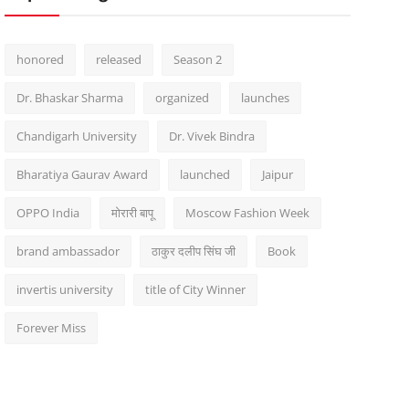
honored
released
Season 2
Dr. Bhaskar Sharma
organized
launches
Chandigarh University
Dr. Vivek Bindra
Bharatiya Gaurav Award
launched
Jaipur
OPPO India
मोरारी बापू
Moscow Fashion Week
brand ambassador
ठाकुर दलीप सिंघ जी
Book
invertis university
title of City Winner
Forever Miss