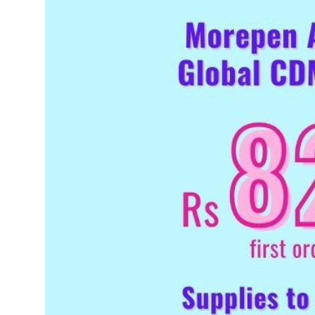
शिक्षा
लाइफस्टाइल
टेक्नोलॉजी
देश
बिज़नेस
English