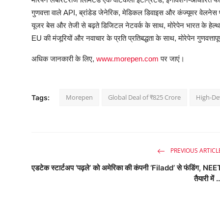
गुणवत्ता
वाले
API,
ब्रांडेड
जेनेरिक
,
मेडिकल
डिवाइस
और
कंज्यूमर
वेलनेस
यूजर
बेस
और
तेजी
से
बढ़ते
डिजिटल
नेटवर्क
के
साथ
,
मोरेपेन
भारत
के
हेल्थ
EU
की
मंजूरियों
और
नवाचार
के
प्रति
प्रतिबद्धता
के
साथ
,
मोरेपेन
गुणवत्तापूर
अधिक
जानकारी
के
लिए
,
www.morepen.com
पर
जाएं।
Morepen
Global Deal of ₹825 Crore
High-D
Tags:
PREVIOUS ARTICL
एडटेक स्टार्टअप ‘पढ़ले’ को अमेरिका की कंपनी ‘Filadd’ से फंडिंग, NEE
तैयारी में .