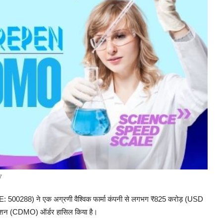
र
: 500288)
ने
एक
अग्रणी
वैश्विक
फार्मा
कंपनी
से
लगभग
₹825
करोड़
(USD
ेशन
(CDMO)
ऑर्डर
हासिल
किया
है।