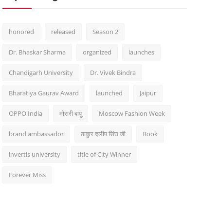
honored
released
Season 2
Dr. Bhaskar Sharma
organized
launches
Chandigarh University
Dr. Vivek Bindra
Bharatiya Gaurav Award
launched
Jaipur
OPPO India
मोरारी बापू
Moscow Fashion Week
brand ambassador
ठाकुर दलीप सिंघ जी
Book
invertis university
title of City Winner
Forever Miss