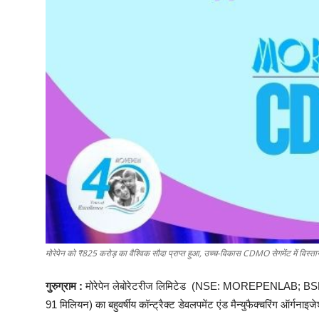
मोरेपेन को ₹825 करोड़ का वैश्विक सौदा प्राप्त हुआ, उच्च-विकास CDMO सेगमेंट में विस्ता
गुरुग्राम
:
मोरेपेन
लेबोरेटरीज
लिमिटेड
(NSE: MOREPENLAB; BSE
91
मिलियन
)
का
बहुवर्षीय
कॉन्ट्रैक्ट
डेवलपमेंट
एंड
मैन्युफैक्चरिंग
ऑर्गनाइज