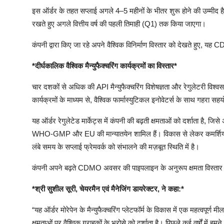
इस
ऑर्डर
के
तहत
सप्लाई
अगले
4–5
महीनों
के
भीतर
शुरू
होने
की
उम्मीद
है
रखते
हुए
अगले
वित्तीय
वर्ष
की
पहली
तिमाही
(Q1)
तक
किया
जाएगा।
कंपनी
द्वारा
किए
जा
रहे
अपने
वैश्विक
विनिर्माण
विस्तार
को
देखते
हुए
,
यह
C
*
दीर्घकालिक
वैश्विक
मैन्युफैक्चरिंग
कार्यक्रमों
का
विस्तार
*
चार
दशकों
से
अधिक
की
API
मैन्युफैक्चरिंग
विशेषज्ञता
और
रेगुलेटरी
विश्व
कार्यक्रमों
के
माध्यम
से
,
वैश्विक
फार्मास्युटिकल
इनोवेटर्स
के
साथ
गहरा
सहय
यह
ऑर्डर
रेगुलेटेड
मार्केट्स
में
कंपनी
की
बढ़ती
क्षमताओं
को
दर्शाता
है
,
जिसे
WHO-GMP
और
EU
की
मान्यातयेन
शामिल
हैं।
विकास
से
लेकर
कमर्श
लंबे
समय
के
सप्लाई
फ्रेमवर्क
को
संभालने
की
मज़बूत
स्थिति
में
है।
कंपनी
अपने
बढ़ते
CDMO
अवसर
की
पाइपलाइन
के
अनुरूप
क्षमता
विस्तार
*
श्री
सुशील
सूरी
,
चेयरमैन
एवं
मैनेजिंग
डायरेक्टर
,
ने
कहा
:*
“
यह
ऑर्डर
मोरेपेन
के
मैन्युफैक्चरिंग
प्लेटफॉर्म
के
विकास
में
एक
महत्वपूर्ण
मील
क्षमताओं
पर
वैश्विक
ग्राहकों
के
भरोसे
को
दर्शाता
है।
पिछले
कई
वर्षों
में
हमने