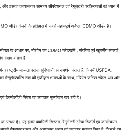
,
और
इसका
कार्यान्वयन
सामान्य
ऑपरेशनल
एवं
रेगुलेटरी
प्रक्रियाओं
को
ध्यान
में
DMO
ऑर्डर
कंपनी
के
इतिहास
में
सबसे
महत्वपूर्ण
अकेला
CDMO
ऑर्डर
है।
सनीयता
के
आधार
पर
,
मोरेपेन
का
CDMO
प्लेटफॉर्म
,
संरचित
एवं
बहुवर्षीय
सप्लाई
ोग
सक्षम
बनाता
है।
अंतरराष्ट्रीय
मान्यता
प्राप्त
सुविधाओं
का
समर्थन
प्राप्त
है
,
जिनमें
USFDA,
ियल
मैन्युफैक्चरिंग
तक
की
एकीकृत
क्षमताओं
के
साथ
,
मोरेपेन
जटिल
स्केल
-
अप
और
एवं
टेक्नोलॉजी
निवेश
का
लगातार
मूल्यांकन
कर
रही
है।
का
पत्थर
है।
यह
हमारे
क्वालिटी
सिस्टम
,
रेगुलेटरी
ट्रैक
रिकॉर्ड
एवं
कार्यान्वयन
अपनी
इंफ्रास्ट्रक्चर
और
अनुपालन
क्षमता
को
लगातार
मजबूत
किया
है
,
जिससे
हम