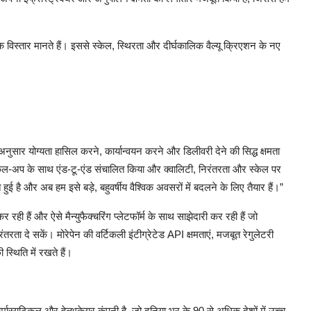
िक
विस्तार
मानते
हैं।
इससे
स्केल
,
स्थिरता
और
दीर्घकालिक
वैल्यू
क्रिएशन
के
नए
अनुसार
योग्यता
हासिल
करने
,
कार्यान्वयन
करने
और
डिलीवरी
देने
की
सिद्ध
क्षमता
केल
-
अप
के
साथ
एंड
-
टू
-
एंड
संचालित
किया
और
क्वालिटी
,
निरंतरता
और
स्केल
पर
त
हुई
है
और
अब
हम
इसे
बड़े
,
बहुवर्षीय
वैश्विक
अवसरों
में
बदलने
के
लिए
तैयार
हैं।
”
कर
रही
हैं
और
ऐसे
मैन्युफैक्चरिंग
प्लेटफॉर्म
के
साथ
साझेदारी
कर
रही
हैं
जो
रंतरता
दे
सकें।
मोरेपेन
की
वर्टिकली
इंटीग्रेटेड
API
क्षमताएं
,
मजबूत
रेगुलेटरी
ी
स्थिति
में
रखते
हैं।
र्मास्युटिकल
और
हेल्थकेयर
कंपनी
है
,
जो
दुनिया
भर
के
90
से
अधिक
देशों
में
उच्च