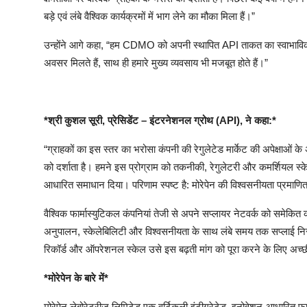
बड़े
एवं
लंबे
वैश्विक
कार्यक्रमों
में
भाग
लेने
का
मौका
मिला
हैं।
”
उन्होंने
आगे
कहा
, “
हम
CDMO
को
अपनी
स्थापित
API
ताकत
का
स्वाभाव
अवसर
मिलते
हैं
,
साथ
ही
हमारे
मुख्य
व्यवसाय
भी
मजबूत
होते
हैं।
”
*
श्री
कुशल
सूरी
,
प्रेसिडेंट
–
इंटरनेशनल
ग्रोथ
(API),
ने
कहा
:*
“
ग्राहकों
का
इस
स्तर
का
भरोसा
कंपनी
की
रेगुलेटेड
मार्केट
की
अपेक्षाओं
के
को
दर्शाता
है।
हमने
इस
प्रोग्राम
को
तकनीकी
,
रेगुलेटरी
और
कमर्शियल
स्
आधारित
समाधान
दिया।
परिणाम
स्पष्ट
है
:
मोरेपेन
की
विश्वसनीयता
प्रमाणि
वैश्विक
फार्मास्युटिकल
कंपनियां
तेजी
से
अपने
सप्लायर
नेटवर्क
को
समेकित
अनुपालन
,
स्केलेबिलिटी
और
विश्वसनीयता
के
साथ
लंबे
समय
तक
सप्लाई
नि
रिकॉर्ड
और
ऑपरेशनल
स्केल
उसे
इस
बढ़ती
मांग
को
पूरा
करने
के
लिए
अच्छ
*
मोरेपेन
के
बारे
में
*
मोरेपेन
लेबोरेटरीज
लिमिटेड
एक
वर्टिकली
इंटीग्रेटेड
,
इनोवेशन
-
आधारित
फा