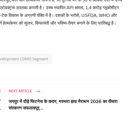
प्रोडक्ट्स
उपलब्ध
कराती
है।
उच्च
स्थापित
API
क्षमता
, 1.4
करोड़
ग्लूकोमीटर
-
टेक
विकास
के
अग्रणी
पंक्ति
में
है।
दशकों
के
भरोसे
, USFDA, WHO
और
्ण
हेल्थकेयर
को
सुलभ
,
किफायती
और
भविष्य
-
तैयार
बनाने
के
लिए
प्रतिबद्ध
है।
evelopment CDMO Segment
E
NEXT ARTICLE
T
जयपुर में दौड़े फिटनेस के कदम, मरुधरा हाफ मैराथन 2026 का तीसरा
..
संस्करण सफलतापूर्...