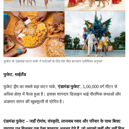
शिक्षा
लाइफस्टाइल
टेक्नोलॉजी
देश
बिज़नेस
फुकेट के ‘एंडामंडा वाटर पार्क’ ने पर्यटकों के लिए पेश किए शानदार ‘प्रीमियम अनुभव’
फुकेट, थाईलैंड
English
फुकेट द्वीप का सबसे बड़ा वाटर पार्क, ‘
एंडामंडा फुकेट
‘, 1,00,000 वर्ग मीटर से
अधिक क्षेत्र में फैला हुआ है। इसका शानदार डिज़ाइन थाई पौराणिक कथाओं और
अंडमान सागर की खूबसूरती से प्रेरित है।
एंडामंडा फुकेट – जहाँ रोमांच, संस्कृति, लाजवाब स्वाद और परिवार के साथ बिताए
यादगार पल मिलकर एक ऐसा शानदार अनुभव देते हैं, जो आपको कहीं और नहीं मिल