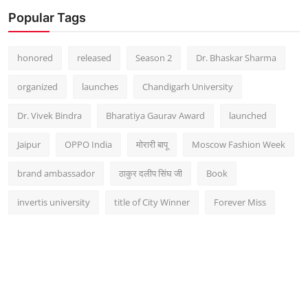
Popular Tags
honored
released
Season 2
Dr. Bhaskar Sharma
organized
launches
Chandigarh University
Dr. Vivek Bindra
Bharatiya Gaurav Award
launched
Jaipur
OPPO India
मोरारी बापू
Moscow Fashion Week
brand ambassador
ठाकुर दलीप सिंघ जी
Book
invertis university
title of City Winner
Forever Miss