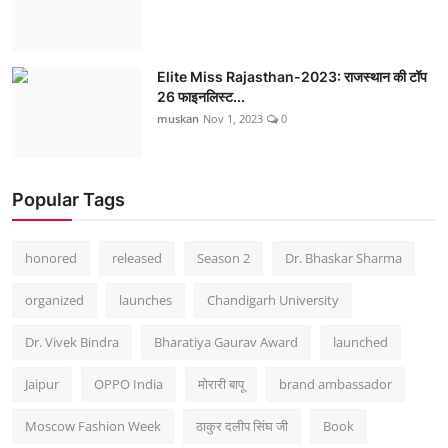
Elite Miss Rajasthan-2023: राजस्थान की टॉप
26 फाइनलिस्ट...
muskan
Nov 1, 2023
0
Popular Tags
honored
released
Season 2
Dr. Bhaskar Sharma
organized
launches
Chandigarh University
Dr. Vivek Bindra
Bharatiya Gaurav Award
launched
Jaipur
OPPO India
मोरारी बापू
brand ambassador
Moscow Fashion Week
ठाकुर दलीप सिंघ जी
Book