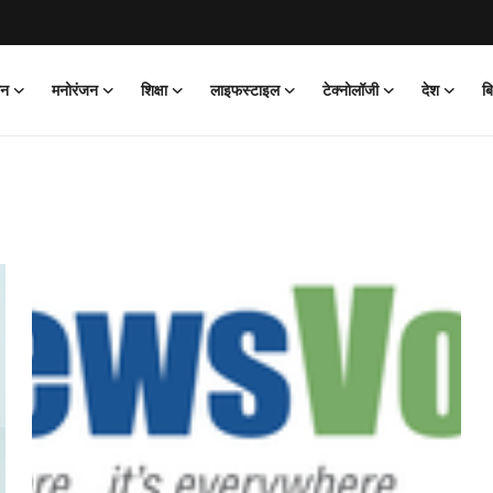
ान
मनोरंजन
शिक्षा
लाइफस्टाइल
टेक्नोलॉजी
देश
ब