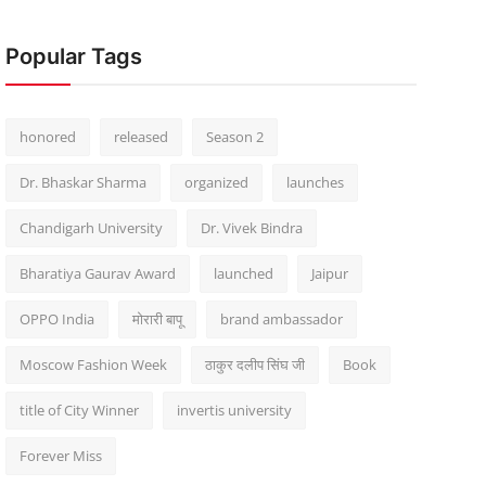
Popular Tags
honored
released
Season 2
Dr. Bhaskar Sharma
organized
launches
Chandigarh University
Dr. Vivek Bindra
Bharatiya Gaurav Award
launched
Jaipur
OPPO India
मोरारी बापू
brand ambassador
Moscow Fashion Week
ठाकुर दलीप सिंघ जी
Book
title of City Winner
invertis university
Forever Miss