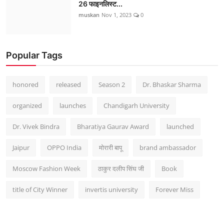
26 फाइनलिस्ट...
muskan
Nov 1, 2023
0
Popular Tags
honored
released
Season 2
Dr. Bhaskar Sharma
organized
launches
Chandigarh University
Dr. Vivek Bindra
Bharatiya Gaurav Award
launched
Jaipur
OPPO India
मोरारी बापू
brand ambassador
Moscow Fashion Week
ठाकुर दलीप सिंघ जी
Book
title of City Winner
invertis university
Forever Miss