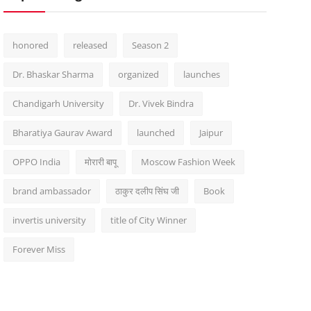
honored
released
Season 2
Dr. Bhaskar Sharma
organized
launches
Chandigarh University
Dr. Vivek Bindra
Bharatiya Gaurav Award
launched
Jaipur
OPPO India
मोरारी बापू
Moscow Fashion Week
brand ambassador
ठाकुर दलीप सिंघ जी
Book
invertis university
title of City Winner
Forever Miss