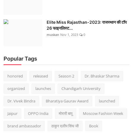
Elite Miss Rajasthan-2023: राजस्थान की टॉप
26 फाइनलिस्ट...
muskan
Nov 1, 2023
0
Popular Tags
honored
released
Season 2
Dr. Bhaskar Sharma
organized
launches
Chandigarh University
Dr. Vivek Bindra
Bharatiya Gaurav Award
launched
Jaipur
OPPO India
मोरारी बापू
Moscow Fashion Week
brand ambassador
ठाकुर दलीप सिंघ जी
Book