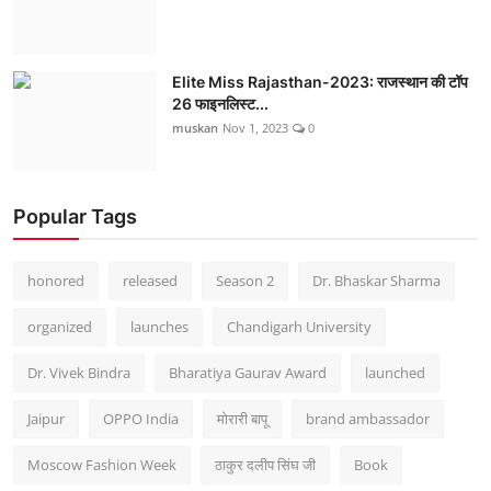
Elite Miss Rajasthan-2023: राजस्थान की टॉप
26 फाइनलिस्ट...
muskan
Nov 1, 2023
0
Popular Tags
honored
released
Season 2
Dr. Bhaskar Sharma
organized
launches
Chandigarh University
Dr. Vivek Bindra
Bharatiya Gaurav Award
launched
Jaipur
OPPO India
मोरारी बापू
brand ambassador
Moscow Fashion Week
ठाकुर दलीप सिंघ जी
Book